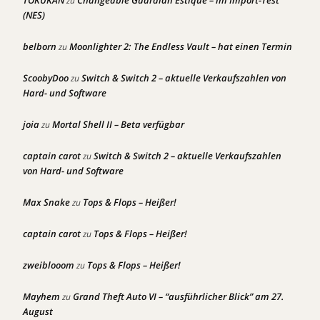
TOKUKAN
Changeable Guardian Estique – im Import-Test
zu
(NES)
belborn
Moonlighter 2: The Endless Vault – hat einen Termin
zu
ScoobyDoo
Switch & Switch 2 – aktuelle Verkaufszahlen von
zu
Hard- und Software
joia
Mortal Shell II – Beta verfügbar
zu
captain carot
Switch & Switch 2 – aktuelle Verkaufszahlen
zu
von Hard- und Software
Max Snake
Tops & Flops – Heißer!
zu
captain carot
Tops & Flops – Heißer!
zu
zweiblooom
Tops & Flops – Heißer!
zu
Mayhem
Grand Theft Auto VI – “ausführlicher Blick” am 27.
zu
August