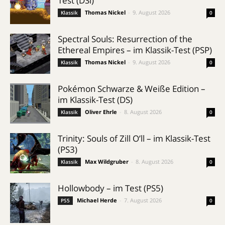
Test (DSi)
Thomas Nickel
-
9. August 2026
Klassik
0
Spectral Souls: Resurrection of the
Ethereal Empires – im Klassik-Test (PSP)
Thomas Nickel
-
9. August 2026
Klassik
0
Pokémon Schwarze & Weiße Edition –
im Klassik-Test (DS)
Oliver Ehrle
-
8. August 2026
Klassik
0
Trinity: Souls of Zill O’ll – im Klassik-Test
(PS3)
Max Wildgruber
-
8. August 2026
Klassik
0
Hollowbody – im Test (PS5)
Michael Herde
-
7. August 2026
PS5
0