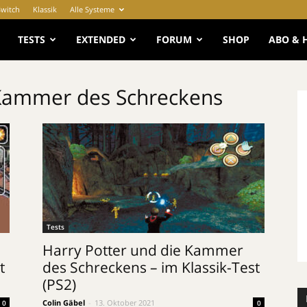
Switch
Klassik
Alle Systeme
e
TESTS
EXTENDED
FORUM
SHOP
ABO & 
 Kammer des Schreckens
Tests
Harry Potter und die Kammer
t
des Schreckens – im Klassik-Test
(PS2)
Colin Gäbel
-
13. Oktober 2021
0
0