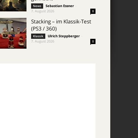
Sebastian Essner
-
News
7. August 2026
0
Stacking – im Klassik-Test
(PS3 / 360)
Ulrich Steppberger
-
Klassik
7. August 2026
0