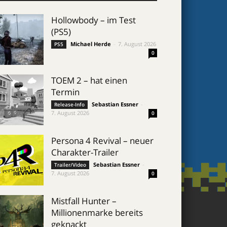
Hollowbody – im Test
(PS5)
Michael Herde
-
7. August 2026
PS5
0
TOEM 2 – hat einen
Termin
Sebastian Essner
-
Release-Info
7. August 2026
0
Persona 4 Revival – neuer
Charakter-Trailer
Sebastian Essner
-
Trailer/Video
7. August 2026
0
Mistfall Hunter –
Millionenmarke bereits
geknackt