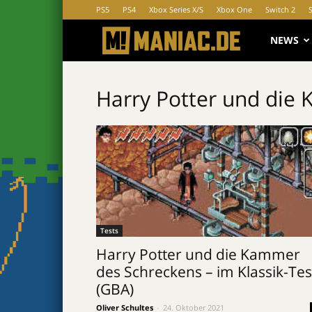
PS5
PS4
Xbox Series X/S
Xbox One
Switch 2
MANIAC.d
NEWS
Harry Potter und die
Tests
Harry Potter und die Kammer
des Schreckens – im Klassik-Tes
(GBA)
Oliver Schultes
-
24. Oktober 2021