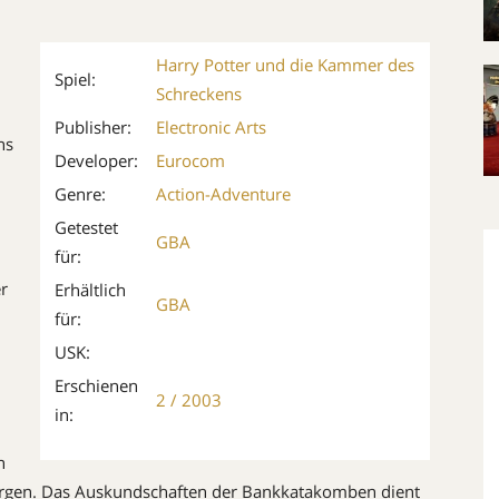
Harry Potter und die Kammer des
Spiel:
Schreckens
Publisher:
Electronic Arts
ns
Developer:
Eurocom
Genre:
Action-Adventure
.
Getestet
GBA
für:
er
Erhältlich
GBA
für:
USK:
Erschienen
2 / 2003
in:
n
orgen. Das Auskundschaften der Bankkatakomben dient