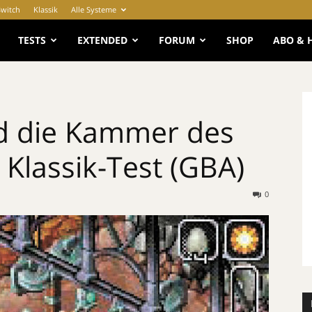
Switch
Klassik
Alle Systeme
e
TESTS
EXTENDED
FORUM
SHOP
ABO & 
nd die Kammer des
 Klassik-Test (GBA)
0