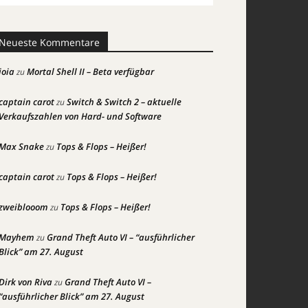
Neueste Kommentare
joia
Mortal Shell II – Beta verfügbar
zu
captain carot
Switch & Switch 2 – aktuelle
zu
Verkaufszahlen von Hard- und Software
Max Snake
Tops & Flops – Heißer!
zu
captain carot
Tops & Flops – Heißer!
zu
zweiblooom
Tops & Flops – Heißer!
zu
Mayhem
Grand Theft Auto VI – “ausführlicher
zu
Blick” am 27. August
Dirk von Riva
Grand Theft Auto VI –
zu
“ausführlicher Blick” am 27. August