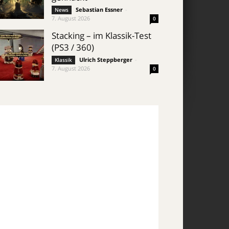
Sebastian Essner
-
News
7. August 2026
0
Stacking – im Klassik-Test
(PS3 / 360)
Ulrich Steppberger
-
Klassik
7. August 2026
0