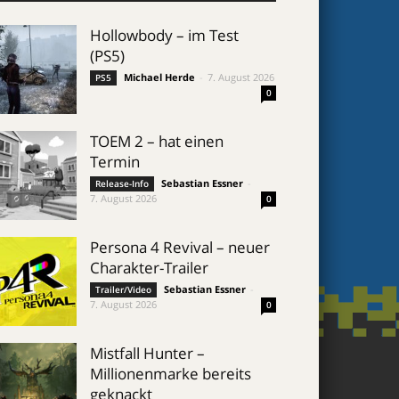
Hollowbody – im Test
(PS5)
Michael Herde
-
7. August 2026
PS5
0
TOEM 2 – hat einen
Termin
Sebastian Essner
-
Release-Info
7. August 2026
0
Persona 4 Revival – neuer
Charakter-Trailer
Sebastian Essner
-
Trailer/Video
7. August 2026
0
Mistfall Hunter –
Millionenmarke bereits
geknackt