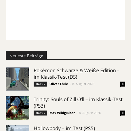
Neueste Beiträge
Pokémon Schwarze & Weiße Edition –
im Klassik-Test (DS)
Oliver Ehrle
-
8. August 2026
Klassik
0
Trinity: Souls of Zill O’ll – im Klassik-Test
(PS3)
Max Wildgruber
-
8. August 2026
Klassik
0
Hollowbody – im Test (PS5)