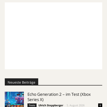
Neueste Beiträge
Echo Generation 2 – im Test (Xbox
Series X)
Ulrich Steppberger
-
5. August 2026
Tests
0