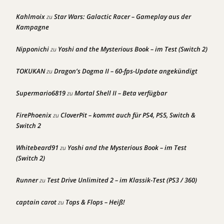
Kahlmoix
Star Wars: Galactic Racer – Gameplay aus der
zu
Kampagne
Nipponichi
Yoshi and the Mysterious Book – im Test (Switch 2)
zu
TOKUKAN
Dragon’s Dogma II – 60-fps-Update angekündigt
zu
Supermario6819
Mortal Shell II – Beta verfügbar
zu
FirePhoenix
CloverPit – kommt auch für PS4, PS5, Switch &
zu
Switch 2
Whitebeard91
Yoshi and the Mysterious Book – im Test
zu
(Switch 2)
Runner
Test Drive Unlimited 2 – im Klassik-Test (PS3 / 360)
zu
captain carot
Tops & Flops – Heiß!
zu