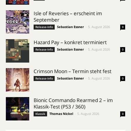
Isle of Reveries – erscheint im
September
Sebastian Essner
-
5. August 2026
Release-Info
0
Hazard Pay – konkret terminiert
Sebastian Essner
-
5. August 2026
Release-Info
0
Crimson Moon – Termin steht fest
Sebastian Essner
-
5. August 2026
Release-Info
0
Bionic Commando Rearmed 2 – im
Klassik-Test (PS3 / 360)
Thomas Nickel
-
5. August 2026
Klassik
0