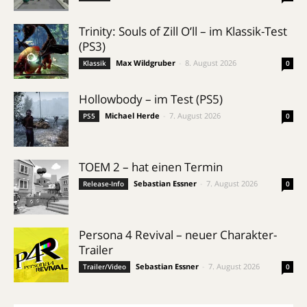
Trinity: Souls of Zill O’ll – im Klassik-Test
(PS3)
Max Wildgruber
-
8. August 2026
Klassik
0
Hollowbody – im Test (PS5)
Michael Herde
-
7. August 2026
PS5
0
TOEM 2 – hat einen Termin
Sebastian Essner
-
7. August 2026
Release-Info
0
Persona 4 Revival – neuer Charakter-
Trailer
Sebastian Essner
-
7. August 2026
Trailer/Video
0