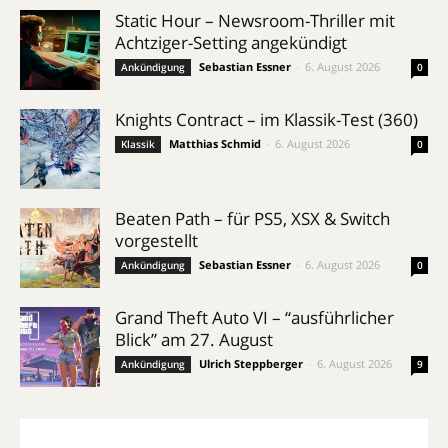
Static Hour – Newsroom-Thriller mit
Achtziger-Setting angekündigt
Sebastian Essner
-
6. August 2026
Ankündigung
0
Knights Contract – im Klassik-Test (360)
Matthias Schmid
-
6. August 2026
Klassik
0
Beaten Path – für PS5, XSX & Switch
vorgestellt
Sebastian Essner
-
6. August 2026
Ankündigung
0
Grand Theft Auto VI – “ausführlicher
Blick” am 27. August
Ulrich Steppberger
-
6. August 2026
Ankündigung
9