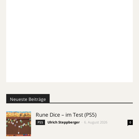
Neueste Beiträge
Rune Dice – im Test (PS5)
Ulrich Steppberger
-
6. August 2026
PS5
0