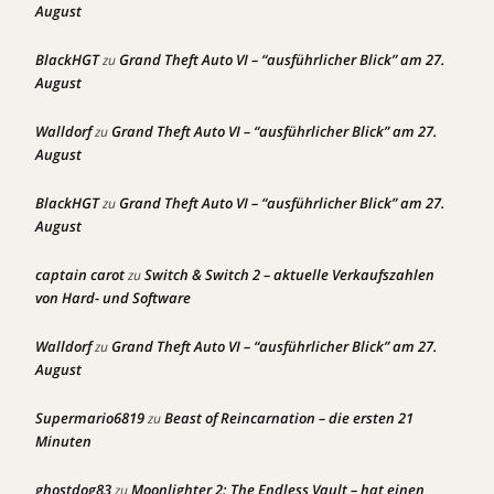
August
BlackHGT
Grand Theft Auto VI – “ausführlicher Blick” am 27.
zu
August
Walldorf
Grand Theft Auto VI – “ausführlicher Blick” am 27.
zu
August
BlackHGT
Grand Theft Auto VI – “ausführlicher Blick” am 27.
zu
August
captain carot
Switch & Switch 2 – aktuelle Verkaufszahlen
zu
von Hard- und Software
Walldorf
Grand Theft Auto VI – “ausführlicher Blick” am 27.
zu
August
Supermario6819
Beast of Reincarnation – die ersten 21
zu
Minuten
ghostdog83
Moonlighter 2: The Endless Vault – hat einen
zu