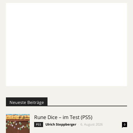
Neueste Beiträge
Rune Dice – im Test (PS5)
Ulrich Steppberger
-
6. August 2026
PS5
0