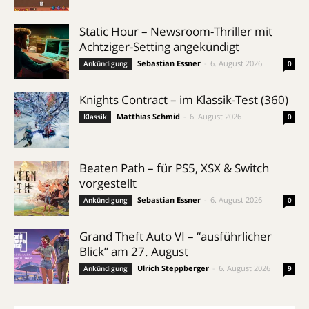
Static Hour – Newsroom-Thriller mit
Achtziger-Setting angekündigt
Sebastian Essner
-
6. August 2026
Ankündigung
0
Knights Contract – im Klassik-Test (360)
Matthias Schmid
-
6. August 2026
Klassik
0
Beaten Path – für PS5, XSX & Switch
vorgestellt
Sebastian Essner
-
6. August 2026
Ankündigung
0
Grand Theft Auto VI – “ausführlicher
Blick” am 27. August
Ulrich Steppberger
-
6. August 2026
Ankündigung
9