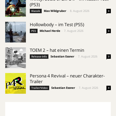
(PS3)
Max Wildgruber
-
8. August 2026
Klassik
0
Hollowbody – im Test (PS5)
Michael Herde
-
7. August 2026
PS5
0
TOEM 2 – hat einen Termin
Sebastian Essner
-
7. August 2026
Release-Info
0
Persona 4 Revival – neuer Charakter-
Trailer
Sebastian Essner
-
7. August 2026
Trailer/Video
0