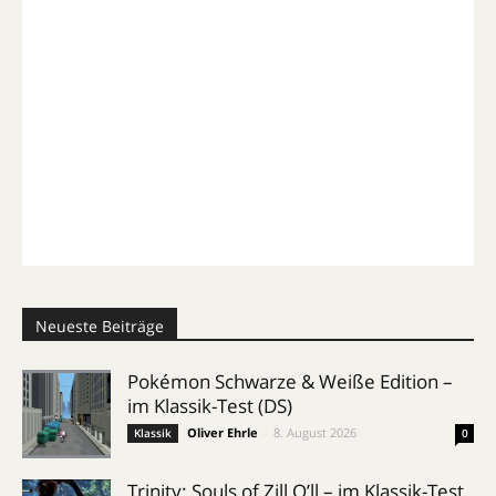
Neueste Beiträge
Pokémon Schwarze & Weiße Edition –
im Klassik-Test (DS)
Oliver Ehrle
-
8. August 2026
Klassik
0
Trinity: Souls of Zill O’ll – im Klassik-Test