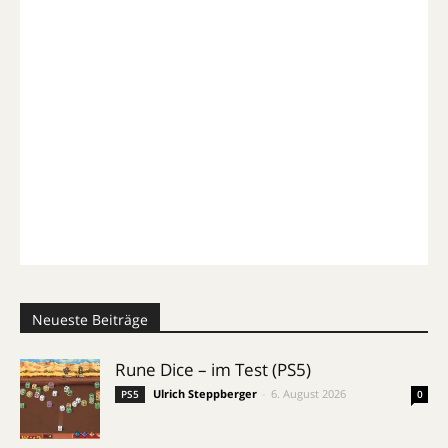
Neueste Beiträge
Rune Dice – im Test (PS5)
Ulrich Steppberger
-
6. August 2026
PS5
0