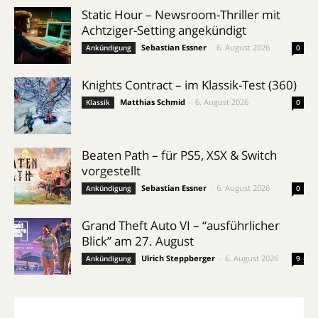
Static Hour – Newsroom-Thriller mit
Achtziger-Setting angekündigt
Sebastian Essner
-
6. August 2026
Ankündigung
0
Knights Contract – im Klassik-Test (360)
Matthias Schmid
-
6. August 2026
Klassik
0
Beaten Path – für PS5, XSX & Switch
vorgestellt
Sebastian Essner
-
6. August 2026
Ankündigung
0
Grand Theft Auto VI – “ausführlicher
Blick” am 27. August
Ulrich Steppberger
-
6. August 2026
Ankündigung
9