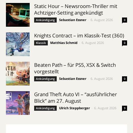
Static Hour – Newsroom-Thriller mit
Achtziger-Setting angekündigt
Sebastian Essner
-
6. August 2026
Ankündigung
0
Knights Contract – im Klassik-Test (360)
Matthias Schmid
-
6. August 2026
Klassik
0
Beaten Path – für PS5, XSX & Switch
vorgestellt
Sebastian Essner
-
6. August 2026
Ankündigung
0
Grand Theft Auto VI – “ausführlicher
Blick” am 27. August
Ulrich Steppberger
-
6. August 2026
Ankündigung
9