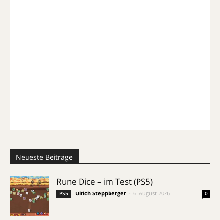
Neueste Beiträge
Rune Dice – im Test (PS5)
Ulrich Steppberger
-
6. August 2026
PS5
0