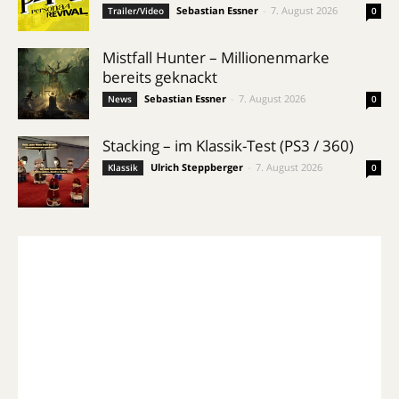
Sebastian Essner
-
7. August 2026
Trailer/Video
0
Mistfall Hunter – Millionenmarke
bereits geknackt
Sebastian Essner
-
7. August 2026
News
0
Stacking – im Klassik-Test (PS3 / 360)
Ulrich Steppberger
-
7. August 2026
Klassik
0