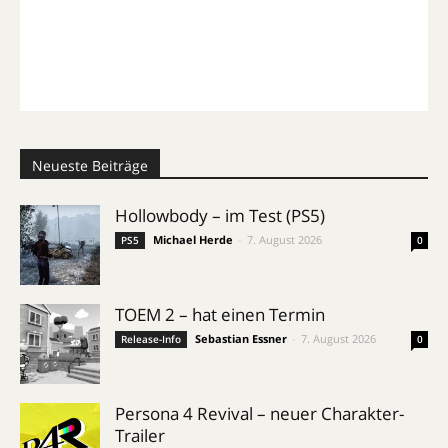
Neueste Beiträge
Hollowbody – im Test (PS5)
Michael Herde
-
7. August 2026
PS5
0
TOEM 2 – hat einen Termin
Sebastian Essner
-
7. August 2026
Release-Info
0
Persona 4 Revival – neuer Charakter-
Trailer