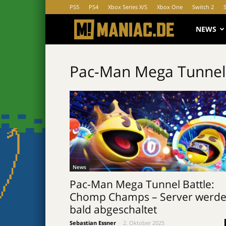
PS5
PS4
Xbox Series X/S
Xbox One
Switch 2
MANIAC.d
NEWS
Pac-Man Mega Tunnel
News
Pac-Man Mega Tunnel Battle:
Chomp Champs – Server werd
bald abgeschaltet
Sebastian Essner
-
2. Oktober 2025