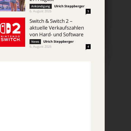
Ulrich Steppberger
-
Ankündigung
6. August 2026
5
Switch & Switch 2 –
aktuelle Verkaufszahlen
von Hard- und Software
Ulrich Steppberger
-
News
6. August 2026
4