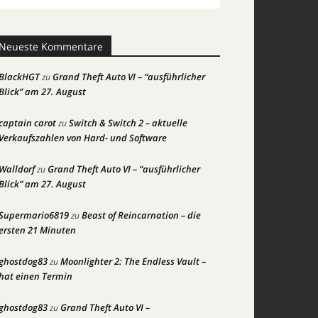
Neueste Kommentare
BlackHGT
Grand Theft Auto VI – “ausführlicher
zu
Blick” am 27. August
captain carot
Switch & Switch 2 – aktuelle
zu
Verkaufszahlen von Hard- und Software
Walldorf
Grand Theft Auto VI – “ausführlicher
zu
Blick” am 27. August
Supermario6819
Beast of Reincarnation – die
zu
ersten 21 Minuten
ghostdog83
Moonlighter 2: The Endless Vault –
zu
hat einen Termin
ghostdog83
Grand Theft Auto VI –
zu