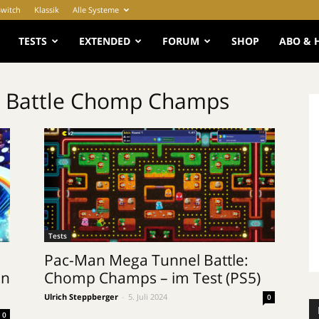
Switch
Klassik
Alle Systeme
e
TESTS
EXTENDED
FORUM
SHOP
ABO & 
 Battle Chomp Champs
Tests
Pac-Man Mega Tunnel Battle:
en
Chomp Champs – im Test (PS5)
Ulrich Steppberger
-
5. Juli 2024
0
0