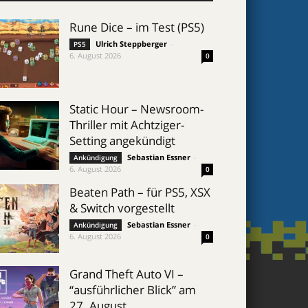
Rune Dice – im Test (PS5)
Ulrich Steppberger
-
PS5
6. August 2026
0
Static Hour – Newsroom-
Thriller mit Achtziger-
Setting angekündigt
Sebastian Essner
-
Ankündigung
6. August 2026
0
Beaten Path – für PS5, XSX
& Switch vorgestellt
Sebastian Essner
-
Ankündigung
6. August 2026
0
Grand Theft Auto VI –
“ausführlicher Blick” am
27. August