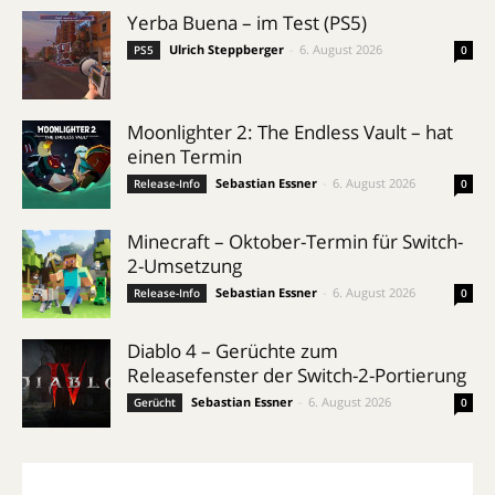
Yerba Buena – im Test (PS5)
Ulrich Steppberger
-
6. August 2026
PS5
0
Moonlighter 2: The Endless Vault – hat
einen Termin
Sebastian Essner
-
6. August 2026
Release-Info
0
Minecraft – Oktober-Termin für Switch-
2-Umsetzung
Sebastian Essner
-
6. August 2026
Release-Info
0
Diablo 4 – Gerüchte zum
Releasefenster der Switch-2-Portierung
Sebastian Essner
-
6. August 2026
Gerücht
0