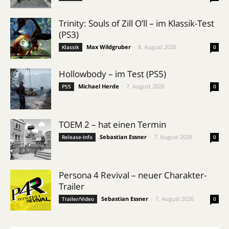
Trinity: Souls of Zill O’ll – im Klassik-Test
(PS3)
Max Wildgruber
-
8. August 2026
Klassik
0
Hollowbody – im Test (PS5)
Michael Herde
-
7. August 2026
PS5
0
TOEM 2 – hat einen Termin
Sebastian Essner
-
7. August 2026
Release-Info
0
Persona 4 Revival – neuer Charakter-
Trailer
Sebastian Essner
-
7. August 2026
Trailer/Video
0