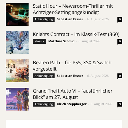
Static Hour – Newsroom-Thriller mit
Achtziger-Setting angekündigt
Sebastian Essner
-
6. August 2026
Ankündigung
0
Knights Contract – im Klassik-Test (360)
Matthias Schmid
-
6. August 2026
Klassik
0
Beaten Path – für PS5, XSX & Switch
vorgestellt
Sebastian Essner
-
6. August 2026
Ankündigung
0
Grand Theft Auto VI – “ausführlicher
Blick” am 27. August
Ulrich Steppberger
-
6. August 2026
Ankündigung
9