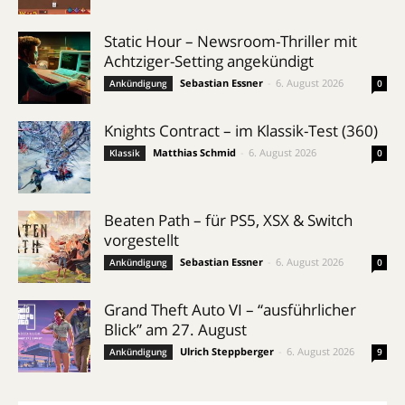
Static Hour – Newsroom-Thriller mit
Achtziger-Setting angekündigt
Sebastian Essner
-
6. August 2026
Ankündigung
0
Knights Contract – im Klassik-Test (360)
Matthias Schmid
-
6. August 2026
Klassik
0
Beaten Path – für PS5, XSX & Switch
vorgestellt
Sebastian Essner
-
6. August 2026
Ankündigung
0
Grand Theft Auto VI – “ausführlicher
Blick” am 27. August
Ulrich Steppberger
-
6. August 2026
Ankündigung
9