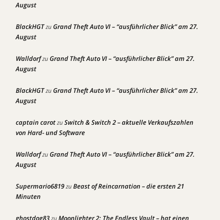
August
BlackHGT
Grand Theft Auto VI – “ausführlicher Blick” am 27.
zu
August
Walldorf
Grand Theft Auto VI – “ausführlicher Blick” am 27.
zu
August
BlackHGT
Grand Theft Auto VI – “ausführlicher Blick” am 27.
zu
August
captain carot
Switch & Switch 2 – aktuelle Verkaufszahlen
zu
von Hard- und Software
Walldorf
Grand Theft Auto VI – “ausführlicher Blick” am 27.
zu
August
Supermario6819
Beast of Reincarnation – die ersten 21
zu
Minuten
ghostdog83
Moonlighter 2: The Endless Vault – hat einen
zu