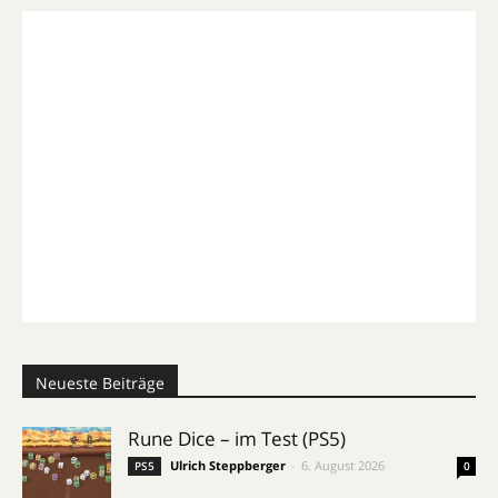
Neueste Beiträge
Rune Dice – im Test (PS5)
Ulrich Steppberger
-
6. August 2026
PS5
0