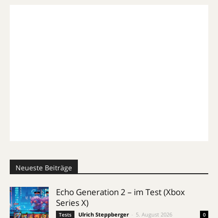
Neueste Beiträge
Echo Generation 2 – im Test (Xbox
Series X)
Ulrich Steppberger
-
5. August 2026
Tests
0