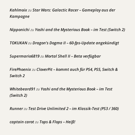
Kahlmoix
Star Wars: Galactic Racer – Gameplay aus der
zu
Kampagne
Nipponichi
Yoshi and the Mysterious Book – im Test (Switch 2)
zu
TOKUKAN
Dragon’s Dogma II – 60-fps-Update angekündigt
zu
Supermario6819
Mortal Shell II – Beta verfügbar
zu
FirePhoenix
CloverPit – kommt auch für PS4, PS5, Switch &
zu
Switch 2
Whitebeard91
Yoshi and the Mysterious Book – im Test
zu
(Switch 2)
Runner
Test Drive Unlimited 2 – im Klassik-Test (PS3 / 360)
zu
captain carot
Tops & Flops – Heiß!
zu