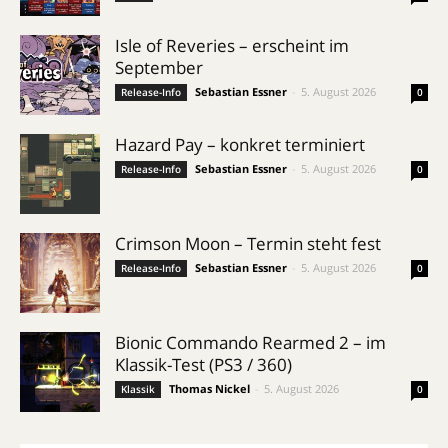
Isle of Reveries – erscheint im
September
Sebastian Essner
-
5. August 2026
Release-Info
0
Hazard Pay – konkret terminiert
Sebastian Essner
-
5. August 2026
Release-Info
0
Crimson Moon – Termin steht fest
Sebastian Essner
-
5. August 2026
Release-Info
0
Bionic Commando Rearmed 2 – im
Klassik-Test (PS3 / 360)
Thomas Nickel
-
5. August 2026
Klassik
0