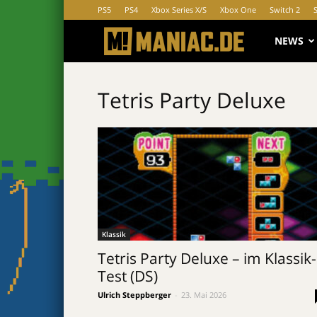
PS5
PS4
Xbox Series X/S
Xbox One
Switch 2
MANIAC.d
NEWS
Tetris Party Deluxe
Klassik
Tetris Party Deluxe – im Klassik-
Test (DS)
Ulrich Steppberger
-
23. Mai 2026