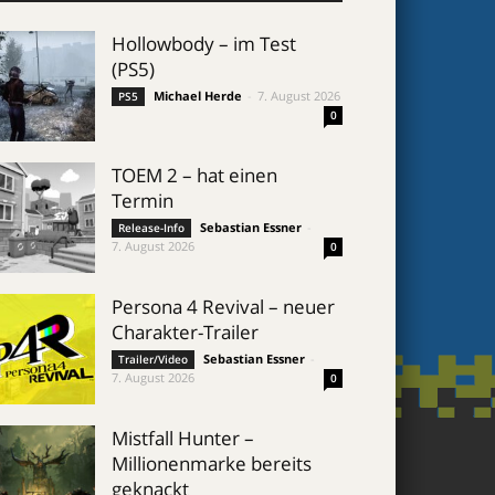
Hollowbody – im Test
(PS5)
Michael Herde
-
7. August 2026
PS5
0
TOEM 2 – hat einen
Termin
Sebastian Essner
-
Release-Info
7. August 2026
0
Persona 4 Revival – neuer
Charakter-Trailer
Sebastian Essner
-
Trailer/Video
7. August 2026
0
Mistfall Hunter –
Millionenmarke bereits
geknackt