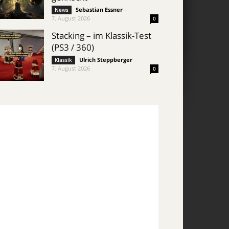
Sebastian Essner
-
News
7. August 2026
0
Stacking – im Klassik-Test
(PS3 / 360)
Ulrich Steppberger
-
Klassik
7. August 2026
0