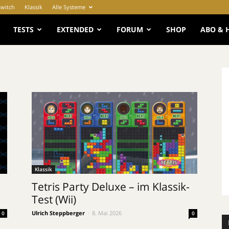
Switch
Klassik
Alle Systeme
e
TESTS
EXTENDED
FORUM
SHOP
ABO & 
Klassik
Tetris Party Deluxe – im Klassik-
Test (Wii)
Ulrich Steppberger
-
8. Mai 2026
0
0