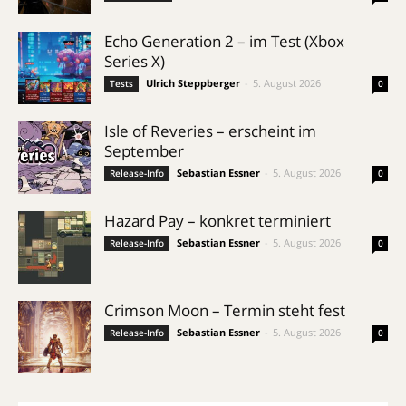
Echo Generation 2 – im Test (Xbox
Series X)
Ulrich Steppberger
-
5. August 2026
Tests
0
Isle of Reveries – erscheint im
September
Sebastian Essner
-
5. August 2026
Release-Info
0
Hazard Pay – konkret terminiert
Sebastian Essner
-
5. August 2026
Release-Info
0
Crimson Moon – Termin steht fest
Sebastian Essner
-
5. August 2026
Release-Info
0