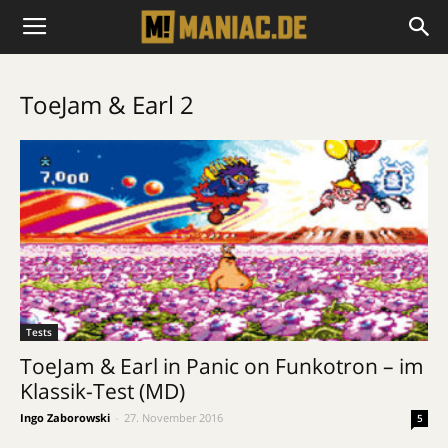
ToeJam & Earl 2
Tests
ToeJam & Earl in Panic on Funkotron – im
Klassik-Test (MD)
Ingo Zaborowski
-
27. November 2016
5