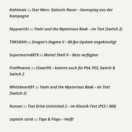
Kahlmoix
Star Wars: Galactic Racer – Gameplay aus der
zu
Kampagne
Nipponichi
Yoshi and the Mysterious Book – im Test (Switch 2)
zu
TOKUKAN
Dragon’s Dogma II – 60-fps-Update angekündigt
zu
Supermario6819
Mortal Shell II – Beta verfügbar
zu
FirePhoenix
CloverPit – kommt auch für PS4, PS5, Switch &
zu
Switch 2
Whitebeard91
Yoshi and the Mysterious Book – im Test
zu
(Switch 2)
Runner
Test Drive Unlimited 2 – im Klassik-Test (PS3 / 360)
zu
captain carot
Tops & Flops – Heiß!
zu