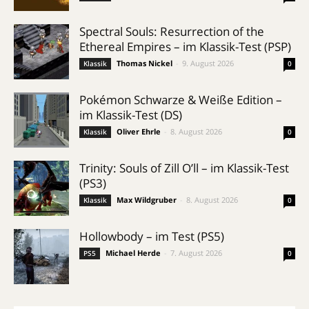
Spectral Souls: Resurrection of the
Ethereal Empires – im Klassik-Test (PSP)
Thomas Nickel
-
9. August 2026
Klassik
0
Pokémon Schwarze & Weiße Edition –
im Klassik-Test (DS)
Oliver Ehrle
-
8. August 2026
Klassik
0
Trinity: Souls of Zill O’ll – im Klassik-Test
(PS3)
Max Wildgruber
-
8. August 2026
Klassik
0
Hollowbody – im Test (PS5)
Michael Herde
-
7. August 2026
PS5
0