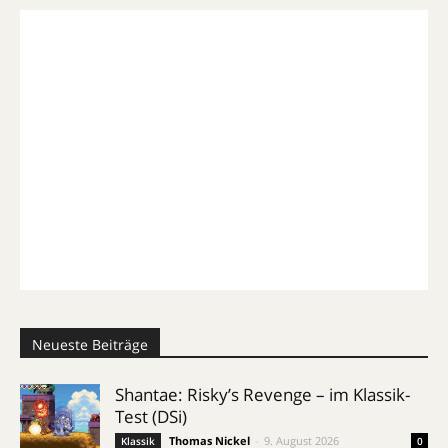
Neueste Beiträge
Shantae: Risky’s Revenge – im Klassik-
Test (DSi)
Thomas Nickel
-
9. August 2026
Klassik
0