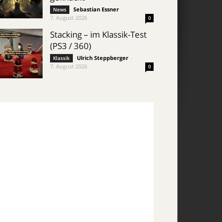
Sebastian Essner
-
News
7. August 2026
0
Stacking – im Klassik-Test
(PS3 / 360)
Ulrich Steppberger
-
Klassik
7. August 2026
0