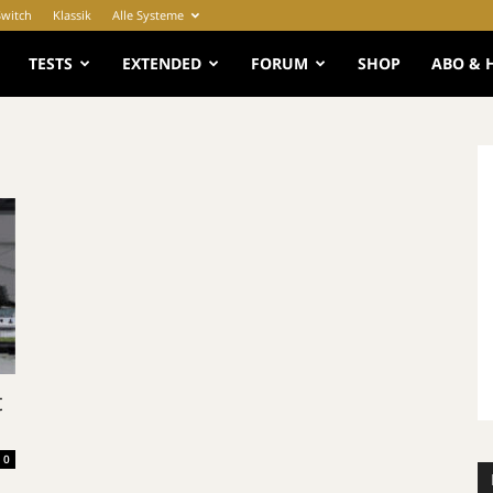
Switch
Klassik
Alle Systeme
e
TESTS
EXTENDED
FORUM
SHOP
ABO & 
t
0