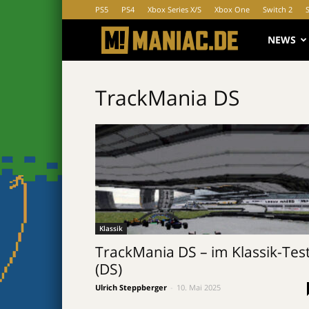
PS5
PS4
Xbox Series X/S
Xbox One
Switch 2
MANIAC.d
NEWS
TrackMania DS
Klassik
TrackMania DS – im Klassik-Tes
(DS)
Ulrich Steppberger
-
10. Mai 2025