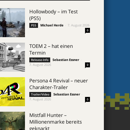
Hollowbody – im Test
(PS5)
Michael Herde
-
7. August 2026
PS5
0
TOEM 2 – hat einen
Termin
Sebastian Essner
-
Release-Info
7. August 2026
0
Persona 4 Revival – neuer
Charakter-Trailer
Sebastian Essner
-
Trailer/Video
7. August 2026
0
Mistfall Hunter –
Millionenmarke bereits
geknackt