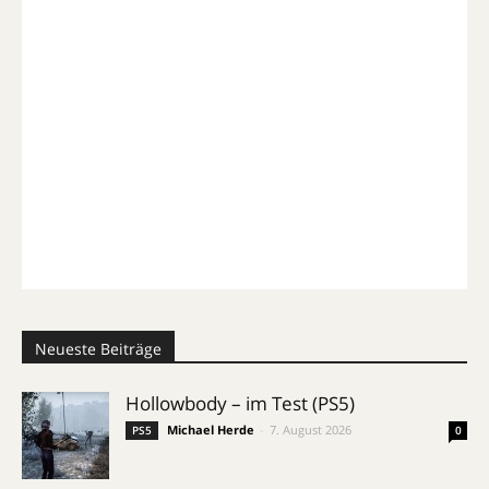
Neueste Beiträge
Hollowbody – im Test (PS5)
Michael Herde
-
7. August 2026
PS5
0