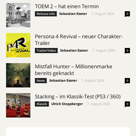
TOEM 2 – hat einen Termin
Sebastian Essner
-
7. August 2026
Release-Info
0
Persona 4 Revival – neuer Charakter-
Trailer
Sebastian Essner
-
7. August 2026
Trailer/Video
0
Mistfall Hunter – Millionenmarke
bereits geknackt
Sebastian Essner
-
7. August 2026
News
0
Stacking – im Klassik-Test (PS3 / 360)
Ulrich Steppberger
-
7. August 2026
Klassik
0