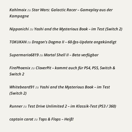
Kahlmoix
Star Wars: Galactic Racer – Gameplay aus der
zu
Kampagne
Nipponichi
Yoshi and the Mysterious Book – im Test (Switch 2)
zu
TOKUKAN
Dragon’s Dogma II – 60-fps-Update angekündigt
zu
Supermario6819
Mortal Shell II – Beta verfügbar
zu
FirePhoenix
CloverPit – kommt auch für PS4, PS5, Switch &
zu
Switch 2
Whitebeard91
Yoshi and the Mysterious Book – im Test
zu
(Switch 2)
Runner
Test Drive Unlimited 2 – im Klassik-Test (PS3 / 360)
zu
captain carot
Tops & Flops – Heiß!
zu