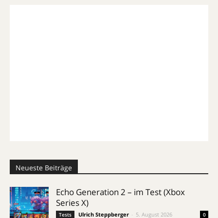
Neueste Beiträge
Echo Generation 2 – im Test (Xbox
Series X)
Ulrich Steppberger
-
5. August 2026
Tests
0