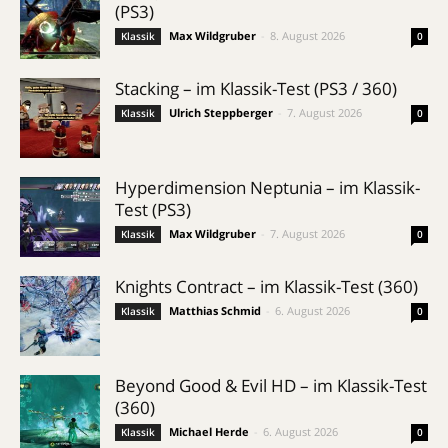
(PS3)
Max Wildgruber
-
8. August 2026
Klassik
0
Stacking – im Klassik-Test (PS3 / 360)
Ulrich Steppberger
-
7. August 2026
Klassik
0
Hyperdimension Neptunia – im Klassik-
Test (PS3)
Max Wildgruber
-
7. August 2026
Klassik
0
Knights Contract – im Klassik-Test (360)
Matthias Schmid
-
6. August 2026
Klassik
0
Beyond Good & Evil HD – im Klassik-Test
(360)
Michael Herde
-
6. August 2026
Klassik
0