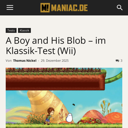
Tests
Klassik
A Boy and His Blob – im
Klassik-Test (Wii)
Von
Thomas Nickel
-
29. Dezember 2025
3