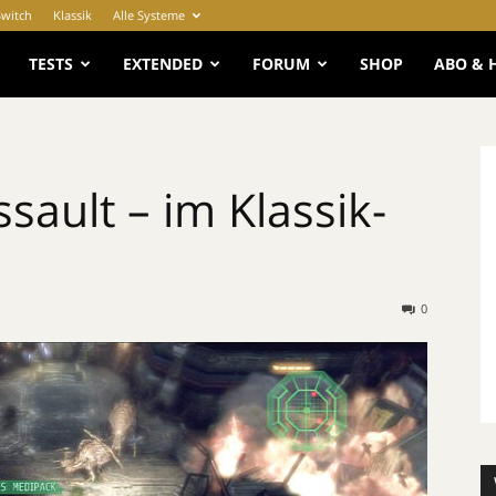
Switch
Klassik
Alle Systeme
e
TESTS
EXTENDED
FORUM
SHOP
ABO & 
ssault – im Klassik-
0