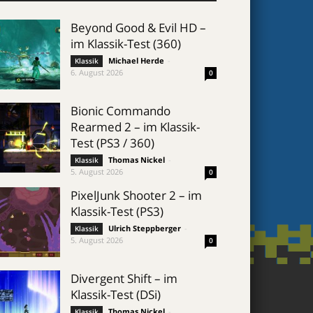
Beyond Good & Evil HD –
im Klassik-Test (360)
Michael Herde
-
Klassik
6. August 2026
0
Bionic Commando
Rearmed 2 – im Klassik-
Test (PS3 / 360)
Thomas Nickel
-
Klassik
5. August 2026
0
PixelJunk Shooter 2 – im
Klassik-Test (PS3)
Ulrich Steppberger
-
Klassik
5. August 2026
0
Divergent Shift – im
Klassik-Test (DSi)
Thomas Nickel
-
Klassik