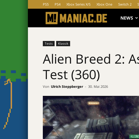
PS5
PS4
Xbox Series X/S
Xbox One
Switch 2
MANIAC.d
NEWS
Tests
Klassik
Alien Breed 2: A
Test (360)
Von
Ulrich Steppberger
-
30. Mai 2026