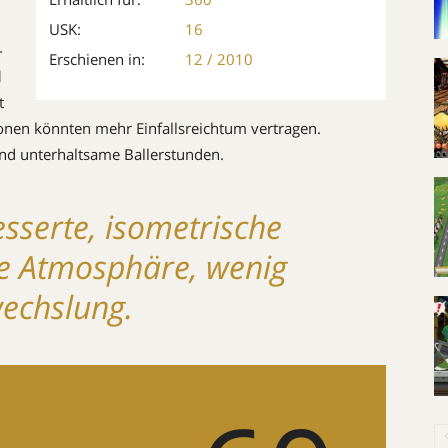
USK:
16
-
Erschienen in:
12 / 2010
d
t
nen könnten mehr Einfallsreichtum vertragen.
und unterhaltsame Ballerstunden.
esserte, isometrische
lle Atmosphäre, wenig
echslung.