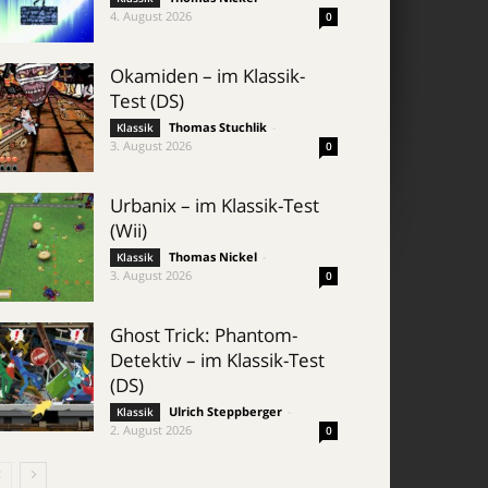
4. August 2026
0
Okamiden – im Klassik-
Test (DS)
Thomas Stuchlik
-
Klassik
3. August 2026
0
Urbanix – im Klassik-Test
(Wii)
Thomas Nickel
-
Klassik
3. August 2026
0
Ghost Trick: Phantom-
Detektiv – im Klassik-Test
(DS)
Ulrich Steppberger
-
Klassik
2. August 2026
0