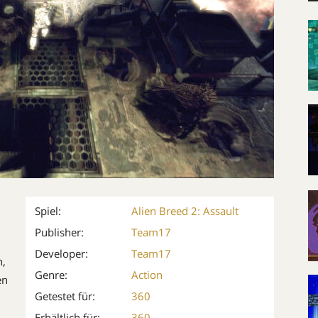
Spiel:
Alien Breed 2: Assault
Publisher:
Team17
Developer:
Team17
n,
Genre:
Action
en
Getestet für:
360
Erhältlich für:
360