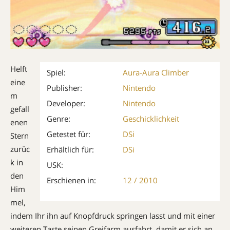
Helft
Spiel:
Aura-Aura Climber
eine
Publisher:
Nintendo
m
Developer:
Nintendo
gefall
Genre:
Geschicklichkeit
enen
Getestet für:
DSi
Stern
zurüc
Erhältlich für:
DSi
k in
USK:
den
Erschienen in:
12 / 2010
Him
mel,
indem Ihr ihn auf Knopfdruck springen lasst und mit einer
weiteren Taste seinen Greifarm ausfahrt, damit er sich an