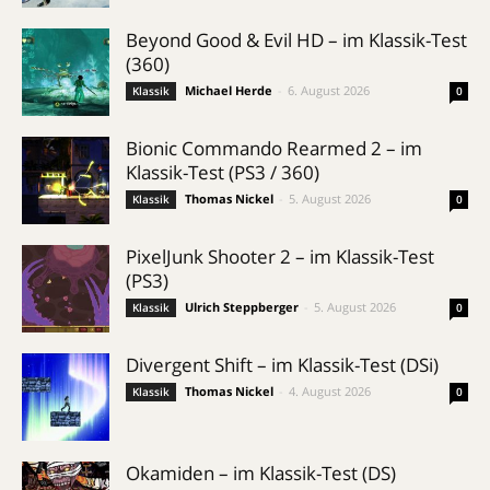
Beyond Good & Evil HD – im Klassik-Test
(360)
Michael Herde
-
6. August 2026
Klassik
0
Bionic Commando Rearmed 2 – im
Klassik-Test (PS3 / 360)
Thomas Nickel
-
5. August 2026
Klassik
0
PixelJunk Shooter 2 – im Klassik-Test
(PS3)
Ulrich Steppberger
-
5. August 2026
Klassik
0
Divergent Shift – im Klassik-Test (DSi)
Thomas Nickel
-
4. August 2026
Klassik
0
Okamiden – im Klassik-Test (DS)