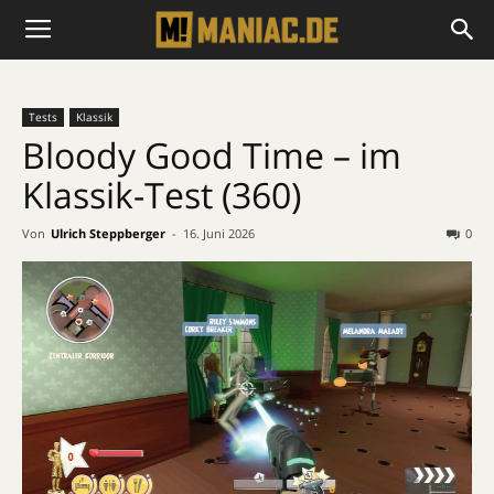
Tests
Klassik
Bloody Good Time – im
Klassik-Test (360)
Von
Ulrich Steppberger
-
16. Juni 2026
0