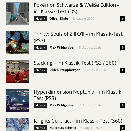
Pokémon Schwarze & Weiße Edition –
im Klassik-Test (DS)
Oliver Ehrle
-
8. August 2026
Klassik
0
Trinity: Souls of Zill O’ll – im Klassik-Test
(PS3)
Max Wildgruber
-
8. August 2026
Klassik
0
Stacking – im Klassik-Test (PS3 / 360)
Ulrich Steppberger
-
7. August 2026
Klassik
0
Hyperdimension Neptunia – im Klassik-
Test (PS3)
Max Wildgruber
-
7. August 2026
Klassik
0
Knights Contract – im Klassik-Test (360)
Matthias Schmid
-
6. August 2026
Klassik
0