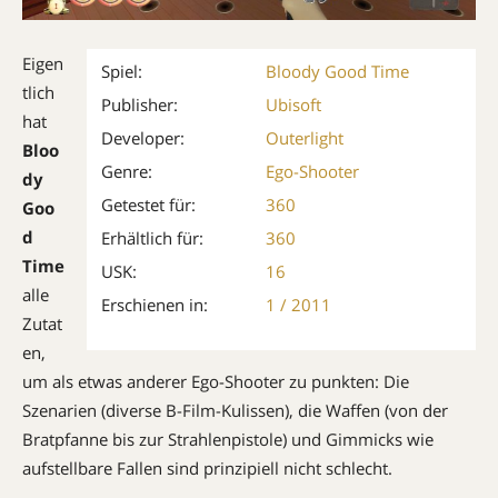
Eigen
Spiel:
Bloody Good Time
tlich
Publisher:
Ubisoft
hat
Developer:
Outerlight
Bloo
Genre:
Ego-Shooter
dy
Getestet für:
360
Goo
d
Erhältlich für:
360
Time
USK:
16
alle
Erschienen in:
1 / 2011
Zutat
en,
um als etwas anderer Ego-Shooter zu punkten: Die
Szenarien (diverse B-Film-Kulissen), die Waffen (von der
Bratpfanne bis zur Strahlenpistole) und Gimmicks wie
aufstellbare Fallen sind prinzipiell nicht schlecht.