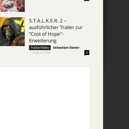
S.T.A.L.K.E.R. 2 –
ausführlicher Trailer zur
“Cost of Hope”-
Erweiterung
Sebastian Essner
-
Trailer/Video
7. August 2026
0