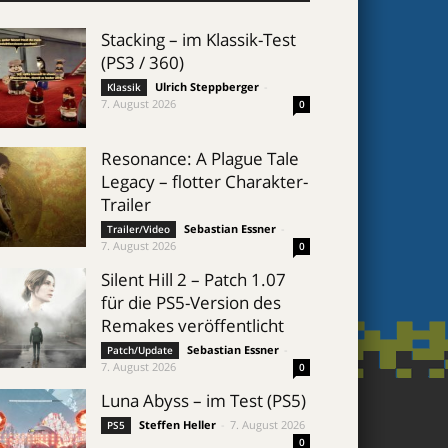
Stacking – im Klassik-Test
(PS3 / 360)
Ulrich Steppberger
-
Klassik
7. August 2026
0
Resonance: A Plague Tale
Legacy – flotter Charakter-
Trailer
Sebastian Essner
-
Trailer/Video
7. August 2026
0
Silent Hill 2 – Patch 1.07
für die PS5-Version des
Remakes veröffentlicht
Sebastian Essner
-
Patch/Update
7. August 2026
0
Luna Abyss – im Test (PS5)
Steffen Heller
-
7. August 2026
PS5
0