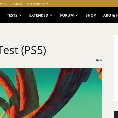
Switch
Klassik
Alle Systeme
e
TESTS
EXTENDED
FORUM
SHOP
ABO & 
Test (PS5)
0