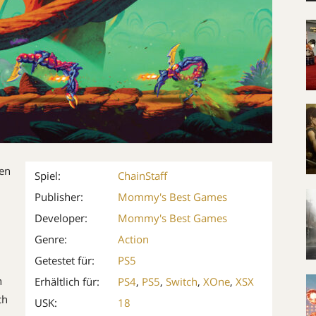
en
Spiel:
ChainStaff
Publisher:
Mommy's Best Games
Developer:
Mommy's Best Games
Genre:
Action
Getestet für:
PS5
n
Erhältlich für:
PS4
,
PS5
,
Switch
,
XOne
,
XSX
ch
USK:
18