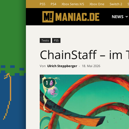
PS5
PS4
Xbox Series X/S
Xbox One
Switch 2
MANIAC.d
NEWS
Tests
PS5
ChainStaff – im 
Von
Ulrich Steppberger
-
18. Mai 2026