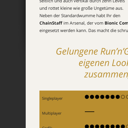
seitlich und auch vertikal durch zehn Levels
und rottet kleine wie große Ungetüme aus.
Neben der Standardwumme habt Ihr den ­
ChainStaff
im Arsenal, der vom
Bionic C
eingesetzt werden kann. Das macht die schrul
Gelungene Run’n’
eigenen Loo
zusammeng
Singleplayer
Multiplayer