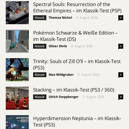
Spectral Souls: Resurrection of the
Ethereal Empires – im Klassik-Test (PSP)
Thomas Nickel
-
9. August 2026
Klassik
0
Pokémon Schwarze & Weiße Edition –
im Klassik-Test (DS)
Oliver Ehrle
-
8. August 2026
Klassik
0
Trinity: Souls of Zill O’ll – im Klassik-Test
(PS3)
Max Wildgruber
-
8. August 2026
Klassik
0
Stacking – im Klassik-Test (PS3 / 360)
Ulrich Steppberger
-
7. August 2026
Klassik
0
Hyperdimension Neptunia – im Klassik-
Test (PS3)