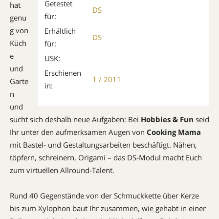
Getestet
hat
DS
für:
genu
g von
Erhältlich
DS
Küch
für:
e
USK:
und
Erschienen
1 / 2011
Garte
in:
n
und
sucht sich deshalb neue Aufgaben: Bei
Hobbies & Fun
seid
Ihr unter den aufmerksamen Augen von
Cooking Mama
mit Bastel- und Gestaltungsarbeiten beschäftigt. Nähen,
töpfern, schreinern, Origami – das DS-Modul macht Euch
zum virtuellen Allround-Talent.
Rund 40 Gegenstände von der Schmuckkette über Kerze
bis zum Xylophon baut Ihr zusammen, wie gehabt in einer