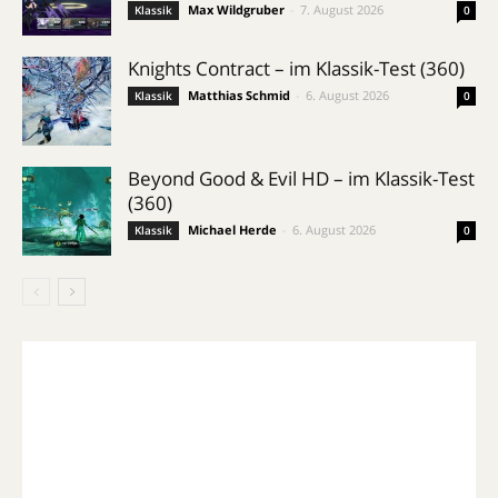
Max Wildgruber
-
7. August 2026
Klassik
0
Knights Contract – im Klassik-Test (360)
Matthias Schmid
-
6. August 2026
Klassik
0
Beyond Good & Evil HD – im Klassik-Test
(360)
Michael Herde
-
6. August 2026
Klassik
0