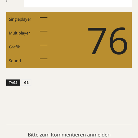
!
76
Singleplayer
Multiplayer
Grafik
Sound
TAGS
GB
Bitte zum Kommentieren anmelden