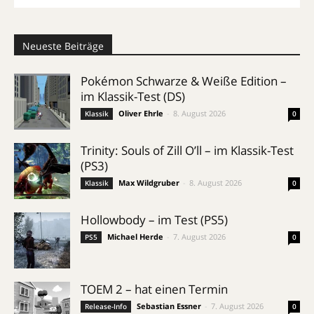
Neueste Beiträge
Pokémon Schwarze & Weiße Edition –
im Klassik-Test (DS)
Oliver Ehrle
-
8. August 2026
Klassik
0
Trinity: Souls of Zill O’ll – im Klassik-Test
(PS3)
Max Wildgruber
-
8. August 2026
Klassik
0
Hollowbody – im Test (PS5)
Michael Herde
-
7. August 2026
PS5
0
TOEM 2 – hat einen Termin
Sebastian Essner
-
7. August 2026
Release-Info
0