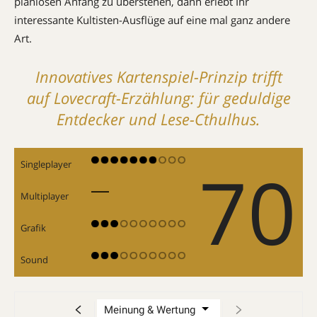
planlosen Anfang zu überstehen, dann erlebt Ihr
interessante Kultisten-Ausflüge auf eine mal ganz andere
Art.
Innovatives Kartenspiel-Prinzip trifft
auf Lovecraft-Erzählung: für geduldige
Entdecker und Lese-Cthulhus.
70
Singleplayer
Multiplayer
Grafik
Sound