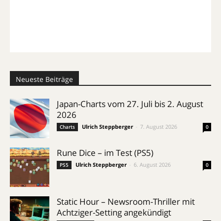
Neueste Beiträge
Japan-Charts vom 27. Juli bis 2. August
2026
Ulrich Steppberger
-
7. August 2026
Charts
0
Rune Dice – im Test (PS5)
Ulrich Steppberger
-
6. August 2026
PS5
0
Static Hour – Newsroom-Thriller mit
Achtziger-Setting angekündigt