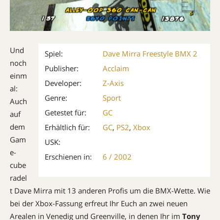
Und
Spiel:
Dave Mirra Freestyle BMX 2
noch
Publisher:
Acclaim
einm
Developer:
Z-Axis
al:
Genre:
Sport
Auch
Getestet für:
GC
auf
dem
Erhältlich für:
GC
,
PS2
,
Xbox
Gam
USK:
e­
Erschienen in:
6 / 2002
cube
radel
t Dave Mirra mit 13 anderen Profis um die BMX-Wette. Wie
bei der Xbox-Fassung erfreut Ihr Euch an zwei neuen
Arealen in Venedig und Greenville, in denen Ihr im
Tony