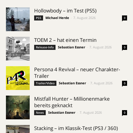
Hollowbody – im Test (PS5)
Michael Herde
-
7. August 2026
PS5
0
TOEM 2 – hat einen Termin
Sebastian Essner
-
7. August 2026
Release-Info
0
Persona 4 Revival – neuer Charakter-
Trailer
Sebastian Essner
-
7. August 2026
Trailer/Video
0
Mistfall Hunter – Millionenmarke
bereits geknackt
Sebastian Essner
-
7. August 2026
News
0
Stacking – im Klassik-Test (PS3 / 360)