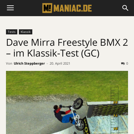
Tests
Klassik
Dave Mirra Freestyle BMX 2
– im Klassik-Test (GC)
Von
Ulrich Steppberger
-
20. April 2021
0