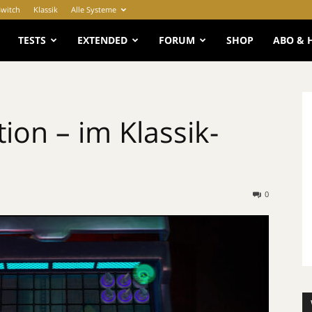
Switch
Klassik
Alle Systeme
e
TESTS
EXTENDED
FORUM
SHOP
ABO & 
ion – im Klassik-
0