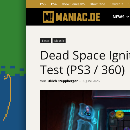
PS5
PS4
Xbox Series X/S
Xbox One
Switch 2
MANIAC.d
NEWS
Tests
Klassik
Dead Space Ignit
Test (PS3 / 360)
Von
Ulrich Steppberger
-
3. Juni 2026