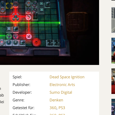
Spiel:
Dead Space Ignition
Publisher:
Electronic Arts
n
Developer:
Sumo Digital
rab
Genre:
Denken
Bei
Getestet für:
360
,
PS3