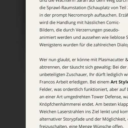
und die Wächterin Sarah auf dem Weg durch
die Sprawl-Raumstation (Schauplatz von Teil 
in der prompt Necromorph auftauchen. Erzäh
wird die Handlung mit hässlichen Comic-
Bildern, die durch Verzerrungen pseudo-
animiert werden und aussehen wie lieblose Sk
Wenigstens wurden für die zahlreichen Dialog
Wer nun glaubt, er könne mit Plasmacutter 
abtrennen, der täuscht sich gewaltig: Bei de
unbeteiligten Zuschauer, Ihr dürft lediglich
Francos Arbeit erledigen. Bei einem
Art Styl
Felder, was ordentlich funktioniert, aber au
an einer Art umgedrehten Tower Defense, was
Knöpfchenhämmerei endet. Am besten klappt 
Weichen Laserstrahlen ins Ziel lenkt und ko
alternativer Storypfade und der Möglichkeit, 
freizuschalten, eine Menge Wünsche offen.