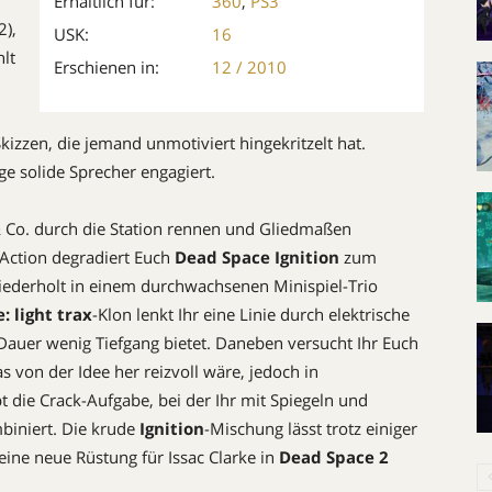
Erhältlich für:
360
,
PS3
2),
USK:
16
lt
Erschienen in:
12 / 2010
izzen, die jemand unmotiviert hingekritzelt hat.
e solide Sprecher engagiert.
& Co. durch die Station rennen und Gliedmaßen
r Action degradiert Euch
Dead Space Ignition
zum
 wiederholt in einem durchwachsenen Minispiel-Trio
e: light trax
-Klon lenkt Ihr eine ­Linie durch elektrische
f Dauer wenig Tiefgang bietet. Daneben versucht Ihr Euch
 von der Idee her reizvoll wäre, jedoch in
die Crack-Aufgabe, bei der Ihr mit Spiegeln und
mbiniert. Die krude
Ignition
-Mischung lässt trotz einiger
eine neue Rüstung für Issac Clarke in
Dead Space 2