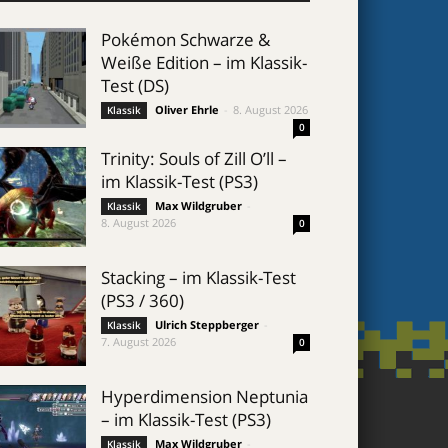
Pokémon Schwarze &
Weiße Edition – im Klassik-
Test (DS)
Oliver Ehrle
-
8. August 2026
Klassik
0
Trinity: Souls of Zill O’ll –
im Klassik-Test (PS3)
Max Wildgruber
-
Klassik
8. August 2026
0
Stacking – im Klassik-Test
(PS3 / 360)
Ulrich Steppberger
-
Klassik
7. August 2026
0
Hyperdimension Neptunia
– im Klassik-Test (PS3)
Max Wildgruber
-
Klassik