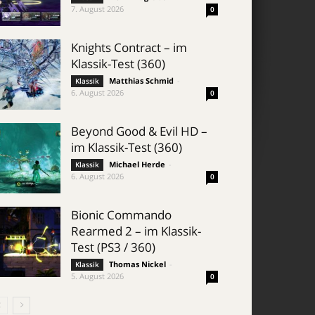
7. August 2026
0
Knights Contract – im
Klassik-Test (360)
Matthias Schmid
-
Klassik
6. August 2026
0
Beyond Good & Evil HD –
im Klassik-Test (360)
Michael Herde
-
Klassik
6. August 2026
0
Bionic Commando
Rearmed 2 – im Klassik-
Test (PS3 / 360)
Thomas Nickel
-
Klassik
5. August 2026
0