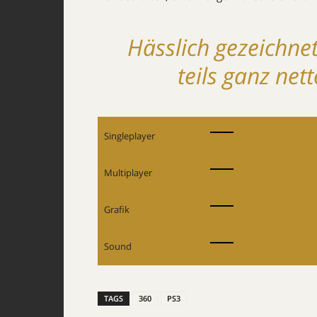
Hässlich gezeichne
teils ganz ne
Singleplayer
Multiplayer
Grafik
Sound
TAGS
360
PS3