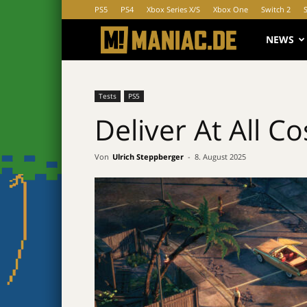
PS5
PS4
Xbox Series X/S
Xbox One
Switch 2
MANIAC.d
NEWS
Tests
PS5
Deliver At All Co
Von
Ulrich Steppberger
-
8. August 2025