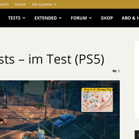
Switch
Klassik
Alle Systeme
e
TESTS
EXTENDED
FORUM
SHOP
ABO & 
sts – im Test (PS5)
0