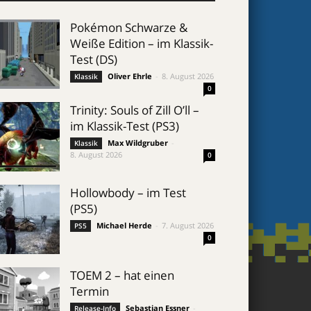
Pokémon Schwarze &
Weiße Edition – im Klassik-
Test (DS)
Oliver Ehrle
-
8. August 2026
Klassik
0
Trinity: Souls of Zill O’ll –
im Klassik-Test (PS3)
Max Wildgruber
-
Klassik
8. August 2026
0
Hollowbody – im Test
(PS5)
Michael Herde
-
7. August 2026
PS5
0
TOEM 2 – hat einen
Termin
Sebastian Essner
-
Release-Info