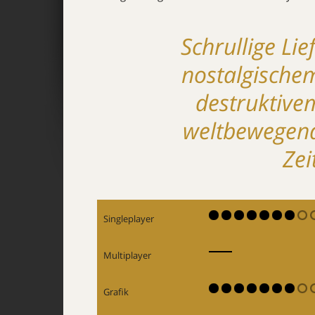
Schrullige Li
nostalgischem
destruktivem
weltbewegend
Zei
Singleplayer
Multiplayer
Grafik