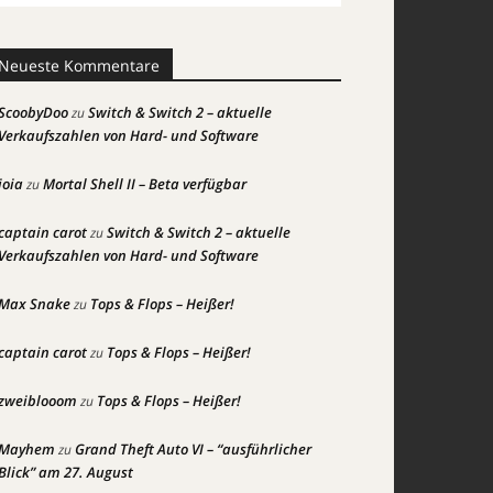
Neueste Kommentare
ScoobyDoo
Switch & Switch 2 – aktuelle
zu
Verkaufszahlen von Hard- und Software
joia
Mortal Shell II – Beta verfügbar
zu
captain carot
Switch & Switch 2 – aktuelle
zu
Verkaufszahlen von Hard- und Software
Max Snake
Tops & Flops – Heißer!
zu
captain carot
Tops & Flops – Heißer!
zu
zweiblooom
Tops & Flops – Heißer!
zu
Mayhem
Grand Theft Auto VI – “ausführlicher
zu
Blick” am 27. August