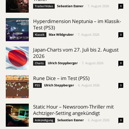
Sebastian Essner
-
7. August 2026
Trailer/Video
0
Hyperdimension Neptunia – im Klassik-
Test (PS3)
Max Wildgruber
-
7. August 2026
Klassik
0
Japan-Charts vom 27. Juli bis 2. August
2026
Ulrich Steppberger
-
7. August 2026
Charts
0
Rune Dice – im Test (PS5)
Ulrich Steppberger
-
6. August 2026
PS5
0
Static Hour – Newsroom-Thriller mit
Achtziger-Setting angekündigt
Sebastian Essner
-
6. August 2026
Ankündigung
0