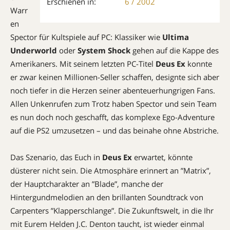
Erschienen in:
6 / 2002
Warr
en
Spector für Kultspiele auf PC: Klassiker wie
Ultima
Underworld
oder
System Shock
gehen auf die Kappe des
Amerikaners. Mit seinem letzten PC-Titel
Deus Ex
konnte
er zwar keinen Millionen-Seller schaffen, designte sich aber
noch tiefer in die Herzen seiner abenteuerhungrigen Fans.
Allen Unkenrufen zum Trotz haben Spector und sein Team
es nun doch noch geschafft, das komplexe Ego-Adventure
auf die PS2 umzusetzen – und das beinahe ohne Abstriche.
Das Szenario, das Euch in
Deus Ex
erwartet, könnte
düsterer nicht sein. Die Atmosphäre erinnert an ”Matrix”,
der Hauptcharakter an ”Blade”, manche der
Hintergundmelodien an den brillanten Soundtrack von
Carpenters ”Klapperschlange”. Die Zukunftswelt, in die Ihr
mit Eurem Helden J.C. Denton taucht, ist wieder einmal