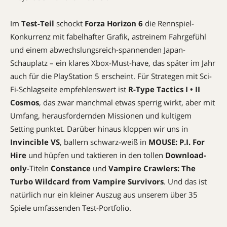
Im
Test-Teil
schockt
Forza Horizon 6
die Rennspiel-
Konkurrenz mit fabelhafter Grafik, astreinem Fahrgefühl
und einem abwechslungsreich-spannenden Japan-
Schauplatz – ein klares Xbox-Must-have, das später im Jahr
auch für die PlayStation 5 erscheint. Für Strategen mit Sci-
Fi-Schlagseite empfehlenswert ist
R-Type Tactics I • II
Cosmos
, das zwar manchmal etwas sperrig wirkt, aber mit
Umfang, herausfordernden Missionen und kultigem
Setting punktet. Darüber hinaus kloppen wir uns in
Invincible VS
, ballern schwarz-weiß in
MOUSE: P.I. For
Hire
und hüpfen und taktieren in den tollen
Download-
only
-Titeln
Constance
und
Vampire Crawlers: The
Turbo Wildcard from Vampire Survivors
. Und das ist
natürlich nur ein kleiner Auszug aus unserem über 35
Spiele umfassenden Test-Portfolio.