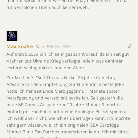
man für wirklich kleines Geld bei Ebay bekommen. Und das
tut bei solchen Titeln auch keinem weh.
Max Snake
20. Mai 2026 13:03
Auf Metro 2039 bin ich sehr gespannt drauf, da ich seit gut
4 Jahren zur Ukraine Krieg verfolgte. Allein was dahinter
verbirgt schlug mich schon den Atem.
Zur Mother 3: “Seit Thomas Nickel 25 Jahre Gameboy
Advance mit den Empfehlung zur Nintendo´s beste JRPG
hatte ich mir seit Ende März gegönnt. 1 Monate später
(Verzögerung und Verszollen) besitz ich. Seit gestern die
neue M! Games Ausgabe zur 20 Jahre Mother 3 möchte
einfach per Fan Patch auf meine Analogue Pocket spielen.
Ich weiß aber nicht, wie ich es übertragen kann. Ich möchte
sehr gern wissen, wie ich ein originalen GBA Cartridge
Mother 3 mit Fan Patches transferieren kann. Hilf mir bitte,