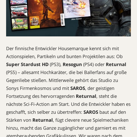
Der finnische Entwickler Housemarque kennt sich mit
Actionspielen, Partikeln und bunten Projektilen aus: Ob
Super Stardust HD
(PS3),
Resogun
(PS4) oder
Returnal
(PS5) – allesamt Hochkaräter, die bei Ballerfans auf große
Gegenliebe stießen. Mittlerweile gehört das Studio zu
Sonys Firmenkosmos und mit
SAROS
, der geistigen
Fortsetzung des hervorragenden
Returnal
, steht die
nächste Sci-Fi-Action am Start. Und die Entwickler haben es
geschafft, sich selber zu übertreffen:
SAROS
baut auf den
Stärken von
Returnal
, fügt clevere neue Spielmechaniken
hinzu, macht das Ganze zugänglicher und garniert es mit
atemberaubenden Grafikkulissen. Wir waren nach dem