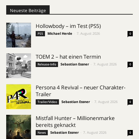
Neueste Beiträge
Hollowbody – im Test (PS5)
Michael Herde
-
7. August 2026
PS5
0
TOEM 2 – hat einen Termin
Sebastian Essner
-
7. August 2026
Release-Info
0
Persona 4 Revival – neuer Charakter-
Trailer
Sebastian Essner
-
7. August 2026
Trailer/Video
0
Mistfall Hunter – Millionenmarke
bereits geknackt
Sebastian Essner
-
7. August 2026
News
0