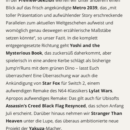
Blick auf das frisch angekündigte
Metro 2039
, das „mit
toller Präsentation und aufwühlender Story erschreckende
Parallelen zum aktuellen Weltgeschehen aufweist und
womöglich genau deswegen erzählerische Maßstäbe
setzen könnte“, so unser Fazit. In die komplett
entgegengesetzte Richtung geht
Yoshi and the
Mysterious Book
, das zuckersüß daherkommt, aber
spielerisch in eine andere Kerbe schlägt als bisherige
Jump’n’Runs mit dem grünen Dino – lasst Euch
überraschen! Eine Überraschung war auch die
Ankündigung von
Star Fox
für Switch 2, einem
aufwendigen Remake des N64-Klassikers
Lylat Wars
.
Apropos aufwendiges Remake: Das gilt auch für Ubisofts
Assassin’s Creed Black Flag Resynced
, das schon Anfang
Juli erscheint. Darüber hinaus nehmen wir
Stranger Than
Heaven
unter die Lupe, das überaus ambitionierte neue
Projekt der
Yakuza
-Macher.