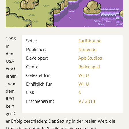
1995
Spiel:
Earthbound
in
Publisher:
Nintendo
den
Developer:
Ape Studios
USA
Genre:
Rollenspiel
ersch
Getestet für:
Wii U
ienen
, war
Erhältlich für:
Wii U
dem
USK:
6
RPG
Erschienen in:
9 / 2013
kein
groß
er Erfolg beschieden: Das Setting in der realen Welt, die
kindlich anmutende Grafik und eine seltsame