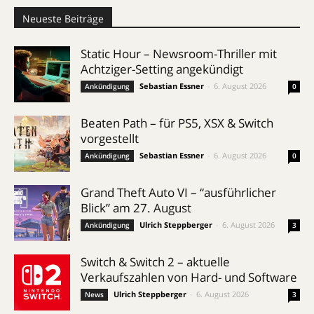
Neueste Beiträge
Static Hour – Newsroom-Thriller mit
Achtziger-Setting angekündigt
Sebastian Essner
-
6. August 2026
Ankündigung
0
Beaten Path – für PS5, XSX & Switch
vorgestellt
Sebastian Essner
-
6. August 2026
Ankündigung
0
Grand Theft Auto VI – “ausführlicher
Blick” am 27. August
Ulrich Steppberger
-
6. August 2026
Ankündigung
3
Switch & Switch 2 – aktuelle
Verkaufszahlen von Hard- und Software
Ulrich Steppberger
-
6. August 2026
News
3