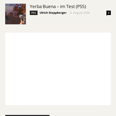
Yerba Buena – im Test (PS5)
Ulrich Steppberger
-
6. August 2026
PS5
0