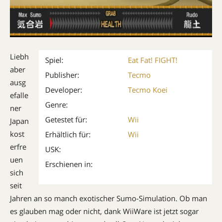
Liebh
Spiel:
Eat Fat! FIGHT!
aber
Publisher:
Tecmo
ausg
Developer:
Tecmo Koei
efalle
Genre:
ner
Getestet für:
Wii
Japan
kost
Erhältlich für:
Wii
erfre
USK:
uen
Erschienen in:
sich
seit
Jahren an so manch exotischer Sumo-Simulation. Ob man
es glauben mag oder nicht, dank WiiWare ist jetzt sogar