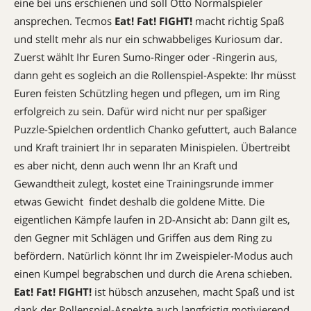
eine bei uns erschienen und soll Otto Normalspieler
ansprechen. Tecmos
Eat! Fat! FIGHT!
macht richtig Spaß
und stellt mehr als nur ein schwabbeliges Kuriosum dar.
Zuerst wählt Ihr Euren Sumo-Ringer oder -Ringerin aus,
dann geht es sogleich an die Rollenspiel-Aspekte: Ihr müsst
Euren feisten Schützling hegen und pflegen, um im Ring
erfolgreich zu sein. Dafür wird nicht nur per spaßiger
Puzzle-Spielchen ordentlich Chanko gefuttert, auch Balance
und Kraft trainiert Ihr in separaten Minispielen. Übertreibt
es aber nicht, denn auch wenn Ihr an Kraft und
Gewandtheit zulegt, kostet eine Trainingsrunde immer
etwas Gewicht  findet deshalb die goldene Mitte. Die
eigentlichen Kämpfe laufen in 2D-Ansicht ab: Dann gilt es,
den Gegner mit Schlägen und Griffen aus dem Ring zu
befördern. Natürlich könnt Ihr im Zweispieler-Modus auch
einen Kumpel begrabschen und durch die Arena schieben.
Eat! Fat! FIGHT!
ist hübsch anzusehen, macht Spaß und ist
dank der Rollenspiel-Aspekte auch langfristig motivierend.