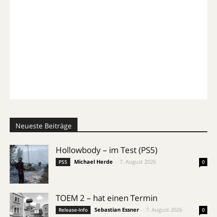
Neueste Beiträge
Hollowbody – im Test (PS5)
Michael Herde
-
7. August 2026
PS5
0
TOEM 2 – hat einen Termin
Sebastian Essner
-
7. August 2026
Release-Info
0