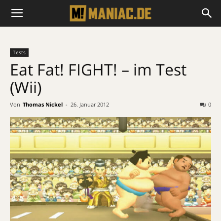
Tests
Eat Fat! FIGHT! – im Test
(Wii)
Von
Thomas Nickel
-
26. Januar 2012
0