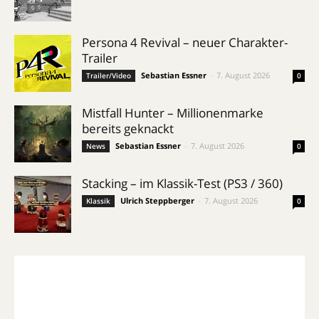
Persona 4 Revival – neuer Charakter-
Trailer
Sebastian Essner
-
7. August 2026
Trailer/Video
0
Mistfall Hunter – Millionenmarke
bereits geknackt
Sebastian Essner
-
7. August 2026
News
0
Stacking – im Klassik-Test (PS3 / 360)
Ulrich Steppberger
-
7. August 2026
Klassik
0