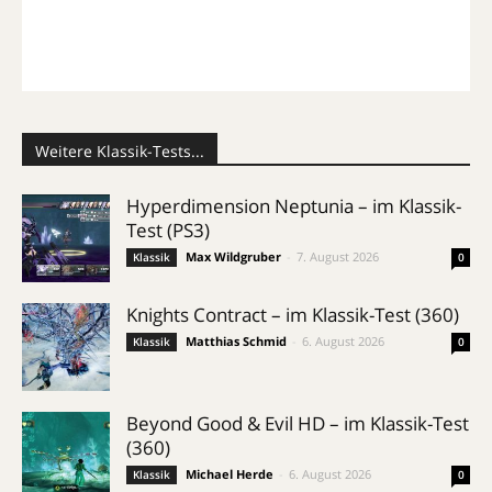
Weitere Klassik-Tests...
Hyperdimension Neptunia – im Klassik-
Test (PS3)
Max Wildgruber
-
7. August 2026
Klassik
0
Knights Contract – im Klassik-Test (360)
Matthias Schmid
-
6. August 2026
Klassik
0
Beyond Good & Evil HD – im Klassik-Test
(360)
Michael Herde
-
6. August 2026
Klassik
0