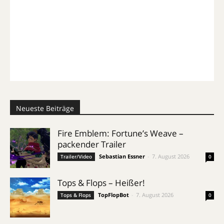
Neueste Beiträge
Fire Emblem: Fortune’s Weave –
packender Trailer
Sebastian Essner
-
7. August 2026
Trailer/Video
0
Tops & Flops – Heißer!
TopFlopBot
-
7. August 2026
Tops & Flops
0