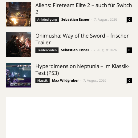
Aliens: Fireteam Elite 2 – auch für Switch
2
Sebastian Essner
-
7. August 2026
Ankündigung
0
Onimusha: Way of the Sword – frischer
Trailer
Sebastian Essner
-
7. August 2026
Trailer/Video
0
Hyperdimension Neptunia – im Klassik-
Test (PS3)
Max Wildgruber
-
7. August 2026
Klassik
0