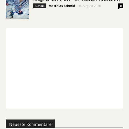
Matthias Schmid
-
6. August 2026
Klassik
0
Neueste Kommentare