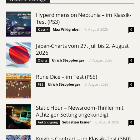
Hyperdimension Neptunia – im Klassik-
Test (PS3)
Max Wildgruber
-
7. August 2026
Klassik
0
Japan-Charts vom 27. Juli bis 2. August
2026
Ulrich Steppberger
-
7. August 2026
Charts
0
Rune Dice – im Test (PS5)
Ulrich Steppberger
-
6. August 2026
PS5
0
Static Hour – Newsroom-Thriller mit
Achtziger-Setting angekündigt
Sebastian Essner
-
6. August 2026
Ankündigung
0
Knights Contract – im Klassik-Test (360)