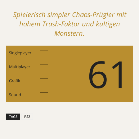
Spielerisch simpler Chaos-Prügler mit
hohem Trash-Faktor und ­kultigen
Monstern.
61
Singleplayer
Multiplayer
Grafik
Sound
TAGS
PS2