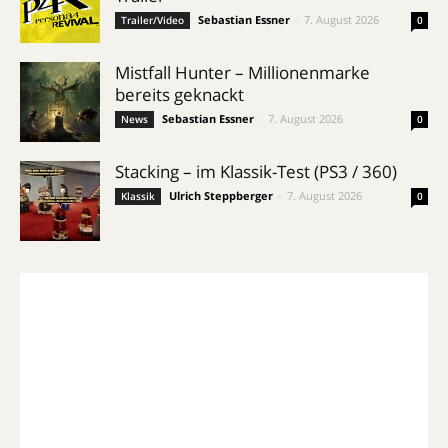
Sebastian Essner
-
7. August 2026
Trailer/Video
0
Mistfall Hunter – Millionenmarke
bereits geknackt
Sebastian Essner
-
7. August 2026
News
0
Stacking – im Klassik-Test (PS3 / 360)
Ulrich Steppberger
-
7. August 2026
Klassik
0