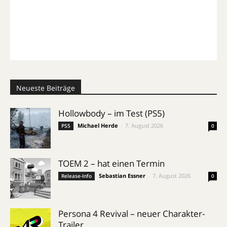
Neueste Beiträge
Hollowbody – im Test (PS5)
Michael Herde
-
7. August 2026
PS5
0
TOEM 2 – hat einen Termin
Sebastian Essner
-
7. August 2026
Release-Info
0
Persona 4 Revival – neuer Charakter-
Trailer