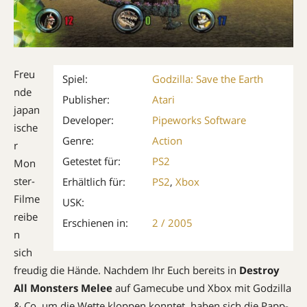
Freu
Spiel:
Godzilla: Save the Earth
nde
Publisher:
Atari
japan
Developer:
Pipeworks Software
ische
Genre:
Action
r
Getestet für:
PS2
Mon
ster-
Erhältlich für:
PS2
,
Xbox
Filme
USK:
reibe
Erschienen in:
2 / 2005
n
sich
freudig die Hände. Nachdem Ihr Euch bereits in
Destroy
All Monsters Melee
auf Gamecube und Xbox mit Godzilla
& Co. um die Wette kloppen konntet, haben sich die Papp-