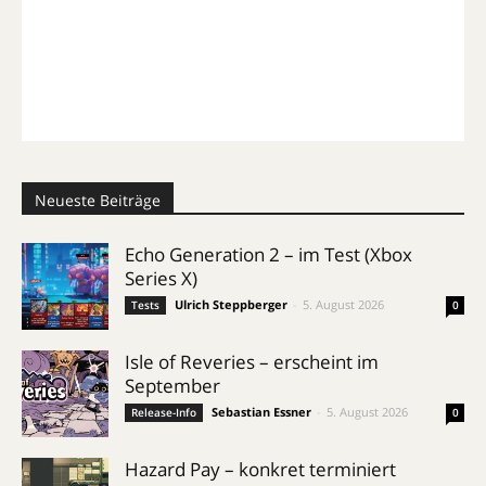
Neueste Beiträge
Echo Generation 2 – im Test (Xbox
Series X)
Ulrich Steppberger
-
5. August 2026
Tests
0
Isle of Reveries – erscheint im
September
Sebastian Essner
-
5. August 2026
Release-Info
0
Hazard Pay – konkret terminiert