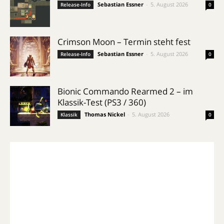
Sebastian Essner
-
5. August 2026
Release-Info
0
Crimson Moon – Termin steht fest
Sebastian Essner
-
5. August 2026
Release-Info
0
Bionic Commando Rearmed 2 – im
Klassik-Test (PS3 / 360)
Thomas Nickel
-
5. August 2026
Klassik
0