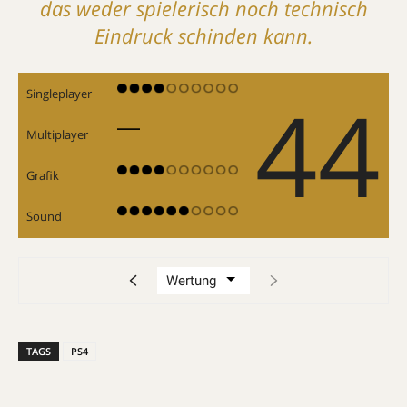
das weder spielerisch noch technisch
Eindruck schinden kann.
44
Singleplayer
Multiplayer
Grafik
Sound
TAGS
PS4