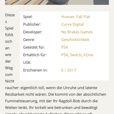
Diese
Spiel:
Human: Fall Flat
s
Publisher:
Curve Digital
Spiel
Developer:
No Brakes Games
fühlt
Genre:
Geschicklichkeit
sich
Getestet für:
PS4
an
wie
Erhältlich für:
PS4
,
Switch
,
XOne
der
USK:
Weg
Erschienen in:
6 / 2017
zum
Nicht
raucher: eigentlich toll, wenn die Unruhe und latente
Reizbarkeit nicht wären. Die kommt von der absichtlichen
Fummelsteuerung, mit der Ihr Ragdoll-Bob durch die
Welten lenkt. Ihr torkelt wie betrunken und bewältigt
simple, physikbasierte Aufgaben. Wege gibt es oft