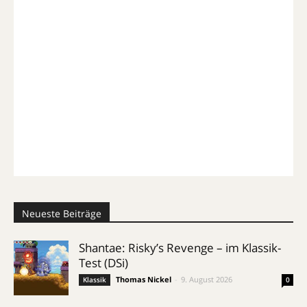
Neueste Beiträge
Shantae: Risky’s Revenge – im Klassik-
Test (DSi)
Thomas Nickel
-
9. August 2026
Klassik
0