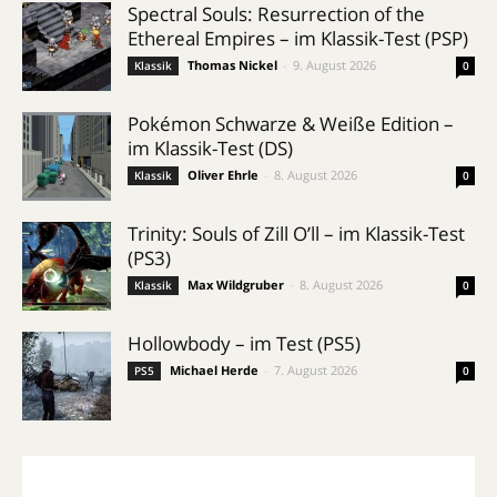
Spectral Souls: Resurrection of the
Ethereal Empires – im Klassik-Test (PSP)
Thomas Nickel
-
9. August 2026
Klassik
0
Pokémon Schwarze & Weiße Edition –
im Klassik-Test (DS)
Oliver Ehrle
-
8. August 2026
Klassik
0
Trinity: Souls of Zill O’ll – im Klassik-Test
(PS3)
Max Wildgruber
-
8. August 2026
Klassik
0
Hollowbody – im Test (PS5)
Michael Herde
-
7. August 2026
PS5
0