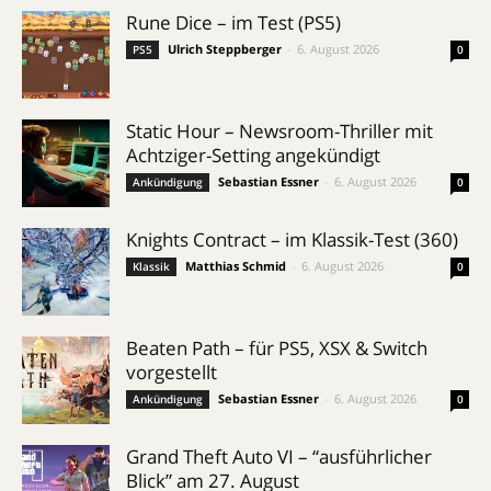
Rune Dice – im Test (PS5)
Ulrich Steppberger
-
6. August 2026
PS5
0
Static Hour – Newsroom-Thriller mit
Achtziger-Setting angekündigt
Sebastian Essner
-
6. August 2026
Ankündigung
0
Knights Contract – im Klassik-Test (360)
Matthias Schmid
-
6. August 2026
Klassik
0
Beaten Path – für PS5, XSX & Switch
vorgestellt
Sebastian Essner
-
6. August 2026
Ankündigung
0
Grand Theft Auto VI – “ausführlicher
Blick” am 27. August