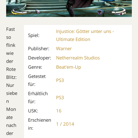
Fast
Injustice: Götter unter uns -
Spiel:
so
Ultimate Edition
flink
Publisher:
Warner
wie
Developer:
Netherrealm Studios
der
Genre:
Beat'em-Up
Rote
Getestet
Blitz:
PS3
für:
Nur
siebe
Erhältlich
PS3
n
für:
Mon
USK:
16
ate
Erschienen
1 / 2014
nach
in:
der