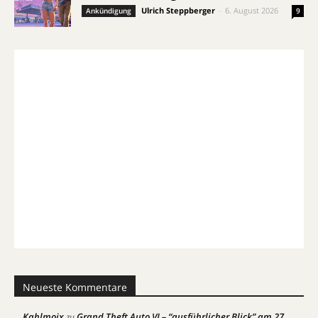
Ulrich Steppberger
-
6. August 2026
Ankündigung
9
Neueste Kommentare
Kahlmoix
Grand Theft Auto VI – “ausführlicher Blick” am 27.
zu