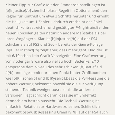
Kleiner Tipp zur Grafik: Mit den Standardeinstellungen ist
[b]Injustice[/b] ziemlich blass. Regelt im Optionsmenü den
Regler für Kontrast um etwa 3 Schritte herunter und erhöht
die Helligkeit um 1 Zähler – dadurch erscheint das Spiel
deutlich kontrastreicher und gesättigter.@Nightrain:Bei den
neuen Konsolen gelten natürlich andere Maßstäbe als bei
ihren Vorgängern. Klar ist [b]Injustice[/b] auf der PS4
schicker als auf PS3 und 360 – bereits der Genre-Kollege
[b]Killer Instinct[/b] zeigt aber, dass mehr geht. Und der ist
mit 6/10 schon kein Grafik-Vorzeigetitel.Eine Grafikwertung
von 7 oder gar 8 wäre also viel zu hoch. Bedenke: 8/10
entspräche dem Niveau des sehr schicken [b]Battlefield
4[/b] und läge somit nur einen Punkt hinter Grafikbomben
wie [b]Killzone[/b] und [b]Ryse[/b].Dass die PS4-Fassung die
höhere Wertung bekommt, obwohl sie die zur Verfügung
stehende Technik weniger ausreizt als die anderen
Versionen, liegt schlicht daran, dass sie im Endeffekt
dennoch am besten aussieht. Die Technik-Wertung ist
einfach in Relation zur Hardware zu sehen. Schließlich
bekommt bspw. [b]Assassin’s Creed IV[/b] auf der PS4 auch