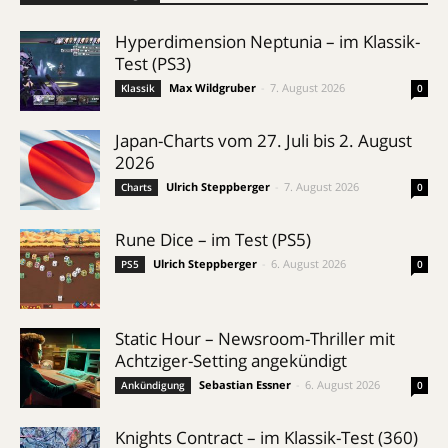
Hyperdimension Neptunia – im Klassik-
Test (PS3)
Max Wildgruber
-
7. August 2026
Klassik
0
Japan-Charts vom 27. Juli bis 2. August
2026
Ulrich Steppberger
-
7. August 2026
Charts
0
Rune Dice – im Test (PS5)
Ulrich Steppberger
-
6. August 2026
PS5
0
Static Hour – Newsroom-Thriller mit
Achtziger-Setting angekündigt
Sebastian Essner
-
6. August 2026
Ankündigung
0
Knights Contract – im Klassik-Test (360)