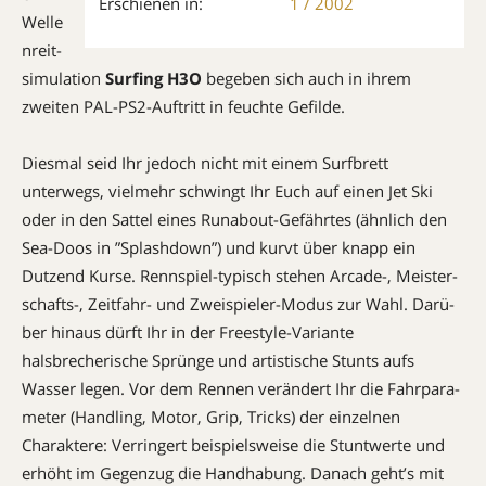
Erschienen in:
1 / 2002
Welle
nreit­
simu­lation
Surfing H3O
begeben sich auch in ihrem
zweiten PAL-PS2-Auftritt in feuchte Gefilde.
Diesmal seid Ihr jedoch nicht mit einem Surfbrett
unterwegs, vielmehr schwingt Ihr Euch auf einen Jet Ski
oder in den Sattel eines Runabout-Gefährtes (ähnlich den
Sea-Doos in ”Splash­down”) und kurvt über knapp ein
Dutzend Kurse. Renn­spiel-typisch stehen Arcade-, Meister­
schafts-, Zeitfahr- und Zwei­spieler-Modus zur Wahl. Da­rü­
ber hinaus dürft Ihr in der Freestyle-Variante
halsbrecherische Sprünge und artistische Stunts aufs
Wasser legen. Vor dem Rennen verändert Ihr die Fahr­para­
meter (Handling, Motor, Grip, Tricks) der einzelnen
Charaktere: Verringert beispielsweise die Stuntwerte und
erhöht im Gegenzug die Handhabung. Danach geht’s mit