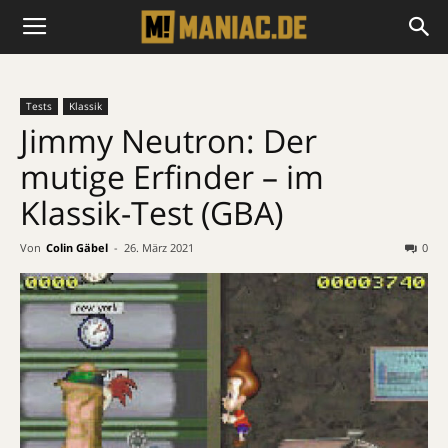
Tests
Klassik
Jimmy Neutron: Der
mutige Erfinder – im
Klassik-Test (GBA)
Von
Colin Gäbel
-
26. März 2021
0