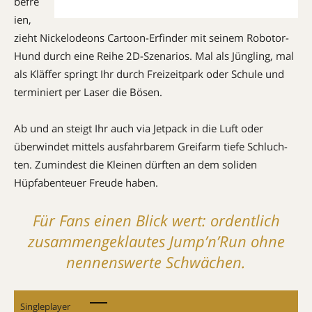
befre
ien,
zieht Nickelodeons Cartoon-Erfinder mit seinem Robotor-
Hund durch eine Reihe 2D-Szenarios. Mal als Jüngling, mal
als Kläffer springt Ihr durch Freizeitpark oder Schule und
terminiert per Laser die Bösen.
Ab und an steigt Ihr auch via Jetpack in die Luft oder
überwindet mittels ausfahrbarem Greifarm tiefe Schluch­
ten. Zu­min­dest die Klei­nen dürften an dem soliden
Hüpfabenteuer Freu­de haben.
Für Fans einen Blick wert: ordentlich
zusammengeklautes Jump’n’Run ohne
nennenswerte Schwächen.
Singleplayer