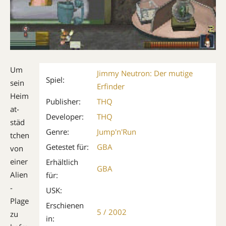
Um
Jimmy Neutron: Der mutige
Spiel:
sein
Erfinder
Heim
Publisher:
THQ
at­
Developer:
THQ
städ
Genre:
Jump'n'Run
t­chen
Getestet für:
GBA
von
einer
Erhältlich
GBA
Alien
für:
-
USK:
Plage
Erschienen
5 / 2002
zu
in: