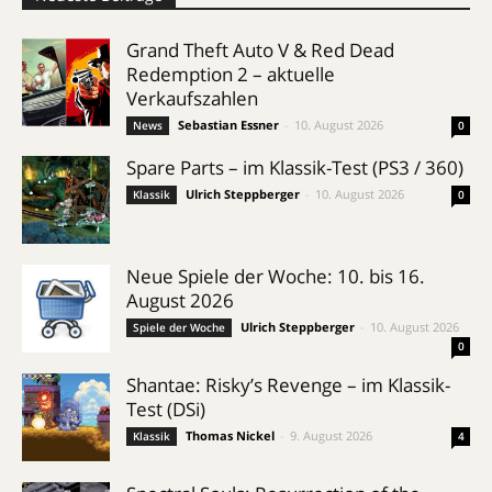
Grand Theft Auto V & Red Dead
Redemption 2 – aktuelle
Verkaufszahlen
Sebastian Essner
-
10. August 2026
News
0
Spare Parts – im Klassik-Test (PS3 / 360)
Ulrich Steppberger
-
10. August 2026
Klassik
0
Neue Spiele der Woche: 10. bis 16.
August 2026
Ulrich Steppberger
-
10. August 2026
Spiele der Woche
0
Shantae: Risky’s Revenge – im Klassik-
Test (DSi)
Thomas Nickel
-
9. August 2026
Klassik
4