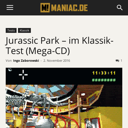
Tests
Klassik
Jurassic Park – im Klassik-
Test (Mega-CD)
Von
Ingo Zaborowski
-
2. November 2016
1