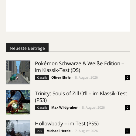
Neueste Beiträge
Pokémon Schwarze & Weiße Edition –
im Klassik-Test (DS)
Oliver Ehrle
-
8. August 2026
Klassik
0
Trinity: Souls of Zill O’ll – im Klassik-Test
(PS3)
Max Wildgruber
-
8. August 2026
Klassik
0
Hollowbody – im Test (PS5)
Michael Herde
-
7. August 2026
PS5
0