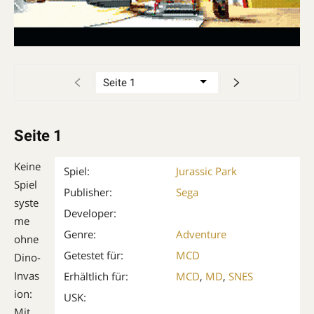
Seite 1
Keine
Spiel:
Jurassic Park
Spiel
Publisher:
Sega
syste
Developer:
me
Genre:
Adventure
ohne
Getestet für:
MCD
Dino-
Invas
Erhältlich für:
MCD
,
MD
,
SNES
ion:
USK:
Mit