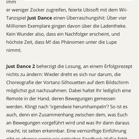
imm
er weniger Zocker zugreifen, feierte Ubisoft mit dem Wii-
Tanzspiel
Just Dance
einen Überraschungshit: Über vier
Millionen Exemplare gingen davon über die Ladentheke.
Kein Wunder also, dass ein Nachfolger erscheint, und
höchste Zeit, dass M! das Phänomen unter die Lupe
nimmt.
Just Dance 2
beherzigt die Losung, an einem Erfolgsrezept
nichts zu ändern: Wieder dreht es sich nur darum, die
Choreografie der Vortanz-Silhouetten auf dem Bildschirm
möglichst gut nachzuahmen. Dabei haltet Ihr lediglich eine
Remote in der Hand, deren Bewegungen gemessen
werden. Klingt nach ’irgendwie herumhampeln’? So ist es
auch, denn ein Zusammenhang zwischen dem, was Euch
an Bewegungen vorgeführt wird und was Ihr dann daraus
macht, ist selten erkennbar. Eine vernünftige Einführung
gibt es ebenso wenig wie optisches Feedback (dafür fehlt