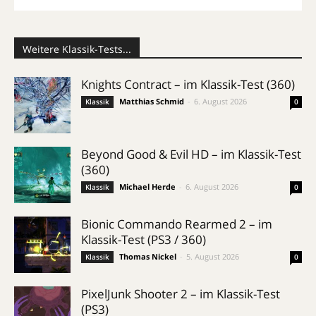
Weitere Klassik-Tests...
Knights Contract – im Klassik-Test (360)
Matthias Schmid
-
6. August 2026
Klassik
0
Beyond Good & Evil HD – im Klassik-Test
(360)
Michael Herde
-
6. August 2026
Klassik
0
Bionic Commando Rearmed 2 – im
Klassik-Test (PS3 / 360)
Thomas Nickel
-
5. August 2026
Klassik
0
PixelJunk Shooter 2 – im Klassik-Test
(PS3)