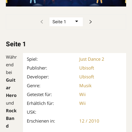
Seite 1
Währ
Spiel:
Just Dance 2
end
Publisher:
Ubisoft
bei
Developer:
Ubisoft
Guit
Genre:
Musik
ar
Getestet für:
Wii
Hero
und
Erhältlich für:
Wii
Rock
USK:
Ban
Erschienen in:
12 / 2010
d